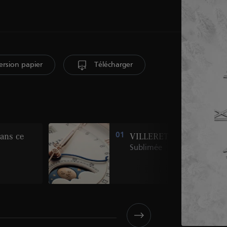
ersion papier
Télécharger
ans ce
01
VILLERET
Sublimée