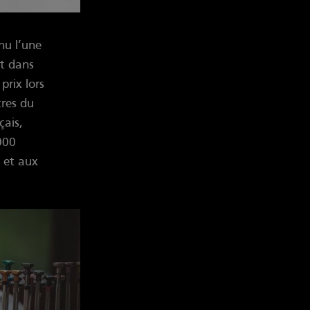
nu l’une
nt dans
prix lors
tres du
çais,
000
 et aux