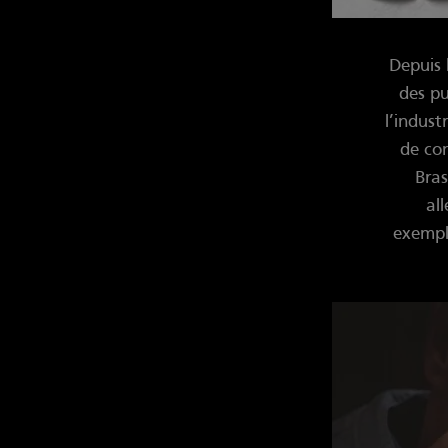
Depuis 
des pu
l’indust
de con
Bras
al
exempl