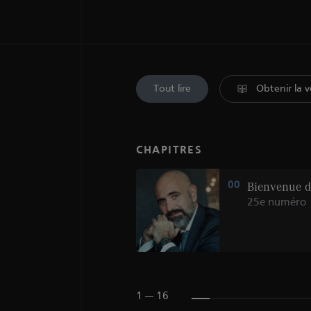
Tout lire
Obtenir la v
CHAPITRES
Le Chef JULIEN
00
Bienvenue d
ROYER
25e numéro
Singapour
1 --- 16