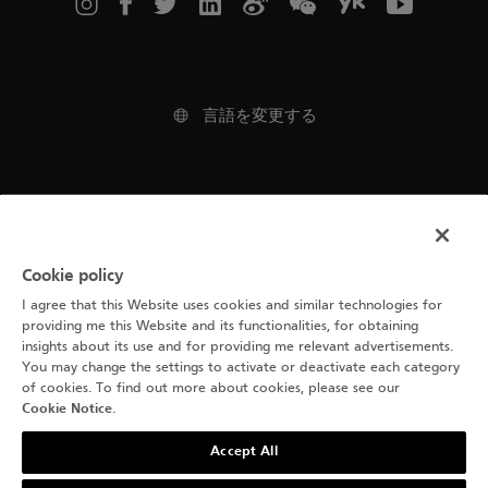
言語を変更する
法律上の注意事項
ご利用規約
Cookie policy
I agree that this Website uses cookies and similar technologies for
Cookie通知
providing me this Website and its functionalities, for obtaining
insights about its use and for providing me relevant advertisements.
プライバシーポリシー
You may change the settings to activate or deactivate each category
of cookies. To find out more about cookies, please see our
Cookie Notice
.
Accept All