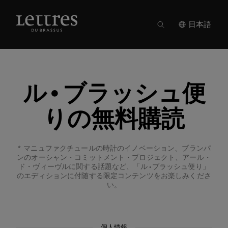
Skip
to
main
日本語
content
ル•ブラッシュ便
りの無料購読
マニュファクチュールの時計のイノベーション、ブランパ
ンのオーシャン・コミットメント・プロジェクト、アール・
ド・ヴィーヴルに関する話題など、「ル•ブラッシュ便り」
のエディションに付随する限定コンテンツをお楽しみくださ
い。