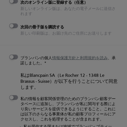
次のオンライン版に登録する（任意）
新しいオンライン版は、あなたの電子メールに送信さ
れます
次回の冊子版を購読する
新しい印刷版は、お届け先のご住所にお送りします
ブランパンの個人
情報保護方針と
利用規約を読み
、承
諾しました。
私はBlancpain SA（Le Rocher 12 - 1348 Le
Brassus - Suisse）が以下を行うことについて同意
します。
私の情報を顧客関係管理のためのブランパン顧客デー
タベースに追加し、ブランパンが私に関与する際によ
り良いサービスを提供できるようにすること。これに
は以下のさらなる事業体が私の顧客プロフィールにア
クセスし、これを処理することが含まれます。
私が居住する国または地域でブランパン ブティッ