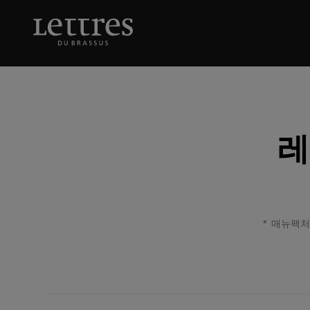
Skip
to
main
content
레
매뉴팩처의