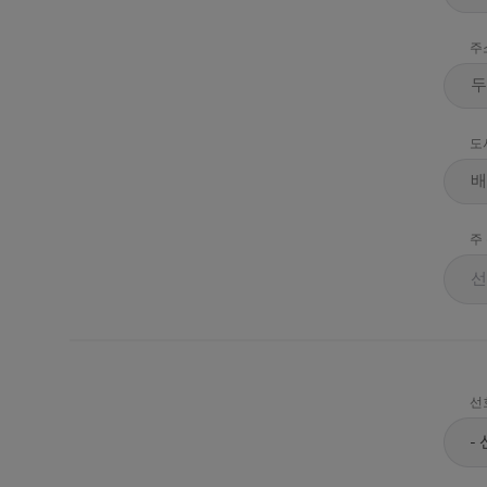
주
도
주
선
선
-