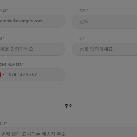
메일
호칭
선택
름
성
ONE NUMBER
주소
소 1