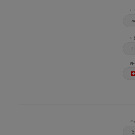
이
이
PH
주