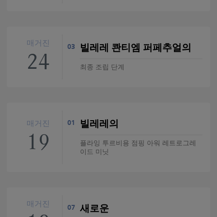
매거진
빌레레 콴티엠 퍼페추얼의
03
24
최종 조립 단계
빌레레의
01
매거진
19
플라잉 투르비용 점핑 아워 레트로그레
이드 미닛
매거진
새로운
07