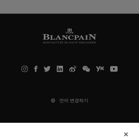
지
번
호
보
기
언어 변경하기
법적 고지