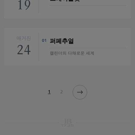
19
매거진
퍼페추얼
01
24
캘린더의 다채로운 세계
1
2
현
페
재
이
페
페
지
이
이
지