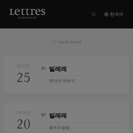
Skip
to
main
한국어
content
17 results found
매거진
빌레레
01
25
현대적 재해석
매거진
빌레레
07
20
울트라슬림