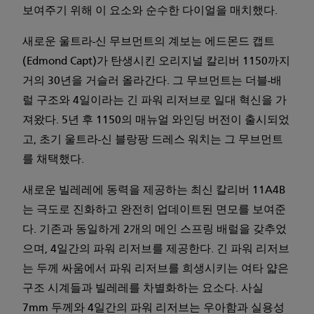
보여주기 위해 이 요소와 순수한 다이얼을 매치했다.
새로운 울트라-신 무브먼트의 계보는 에드몬드 캡트
(Edmond Capt)가 탄생시킨 오리지널 칼리버 1150까지
거의 30년을 거슬러 올라간다. 그 무브먼트는 더블-배
럴 구조와 4일이라는 긴 파워 리저브로 일대 혁신을 가
져왔다. 5년 후 1150의 매뉴얼 와인딩 버전이 출시되었
고, 초기 울트라-신 블랑팡 드레스 워치는 그 무브먼트
를 채택했다.
새로운 빌레레에 동력을 제공하는 최신 칼리버 11A4B
는 극도로 진화하고 완전히 업데이트된 면모를 보여준
다. 기존과 동일하게 2개의 메인 스프링 배럴을 갖추었
으며, 4일간의 파워 리저브를 제공한다. 긴 파워 리저브
는 두께 싸움에서 파워 리저브를 희생시키는 여타 얇은
구조 시계들과 빌레레를 차별화하는 요소다. 사실
7mm 두께와 4일간의 파워 리저브는 우아함과 실용성