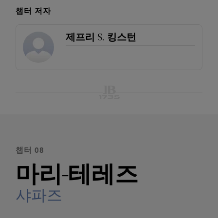
챕터 저자
제프리 S. 킹스턴
챕터 08
마리-테레즈
샤파즈