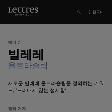
Skip
to
매거진 20
●
챕터 7
main
한국어
content
챕터 7
빌레레
울트라슬림
새로운 빌레레 울트라슬림을 정의하는 키워
드, ‘드러내지 않는 섬세함’
챕터 저자