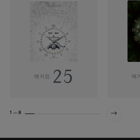
25
매거진
매
1 --- 8