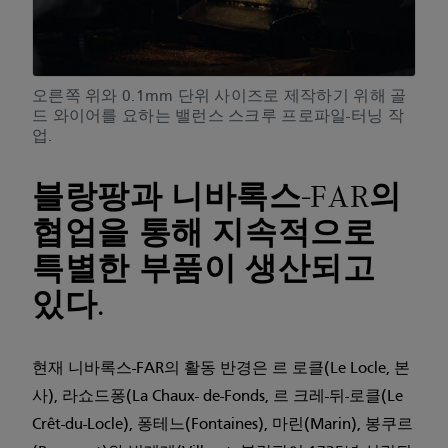
오른쪽 위와 0.1mm 단위 사이즈로 제작하기 위해 골
드 와이어를 요하는 밸런스 스크루 프로파일-터닝 작
업.
블랑팡과 니바록스-FAR의
협업을 통해 지속적으로
특별한 부품이 생산되고
있다.
현재 니바록스-FAR의 활동 반경은 르 로클(Le Locle, 본
사), 라쇼드퐁(La Chaux- de-Fonds, 르 크레-뒤-로클(Le
Crêt-du-Locle), 퐁테느(Fontaines), 마린(Marin), 봉쿠르