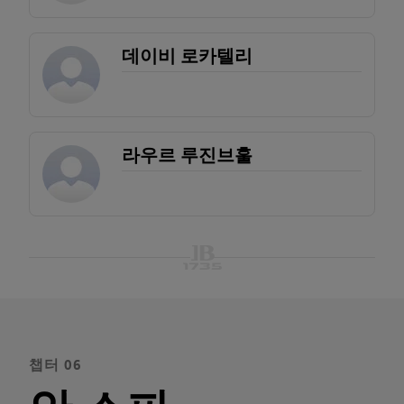
데이비 로카텔리
라우르 루진브훌
챕터 06