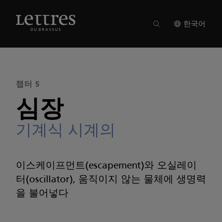
Skip
to
매거진 20
●
챕터 5
main
한국어
content
챕터 5
심장
기계식 시계의
이스케이프먼트(escapement)와 오실레이
터(oscillator), ​​​​​​​움직이지 않는 물체에 생명력
을 불어넣다