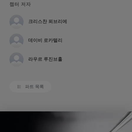
챕터 저자
크리스찬 푀브리에
데이비 로카텔리
라우르 루진브훌
파트 목록