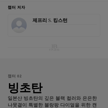
챕터 저자
제프리 S. 킹스턴
챕터 02
빙초탄
일본산 빙초탄의 깊은 블랙 컬러와 은은한
나뭇결이 특별한 블랑팡 다이얼을 위한 캔