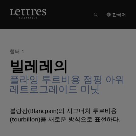
Skip
to
매거진 19
●
챕터 1
main
한국어
content
챕터 1
빌레레의
플라잉 투르비용 점핑 아워
레트로그레이드 미닛
블랑팡(Blancpain)의 시그너처 투르비용
(tourbillon)을 새로운 방식으로 표현하다.