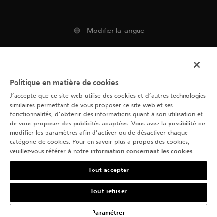
Modifier la langue
Mentions Légales
Politique en matière de cookies
Conditions d'utilisation
J’accepte que ce site web utilise des cookies et d’autres technologies
similaires permettant de vous proposer ce site web et ses
Déclaration sur les Cookies
fonctionnalités, d’obtenir des informations quant à son utilisation et
de vous proposer des publicités adaptées. Vous avez la possibilité de
Déclaration de Confidentialité
modifier les paramètres afin d’activer ou de désactiver chaque
catégorie de cookies. Pour en savoir plus à propos des cookies,
veuillez-vous référer à notre
information concernant les cookies
.
Tout accepter
Tout refuser
© 2026 Blancpain
Paramétrer