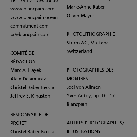
Tel.: +41 21 796 36 36
Marie-Anne Räber
www.blancpain.com
Oliver Mayer
www.blancpain-ocean-
commitment.com
PHOTOLITHOGRAPHIE
pr@blancpain.com
Sturm AG, Muttenz,
Switzerland
COMITÉ DE
RÉDACTION
PHOTOGRAPHIES DES
Marc A. Hayek
MONTRES
Alain Delamuraz
Joël von Allmen
Christel Räber Beccia
Yves Aubry, pp. 16–17
Jeffrey S. Kingston
Blancpain
RESPONSABLE DE
AUTRES PHOTOGRAPHIES/
PROJET
ILLUSTRATIONS
Christel Räber Beccia