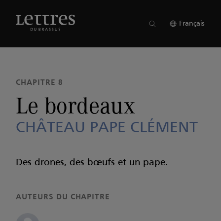
Skip
to
NUMÉRO 16
●
CHAPITRE 8
main
Français
content
CHAPITRE 8
Le bordeaux
CHÂTEAU PAPE CLÉMENT
Des drones, des bœufs et un pape.
AUTEURS DU CHAPITRE