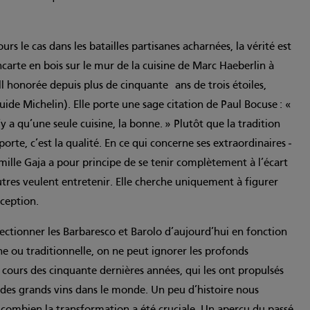
s le cas dans les batailles partisanes acharnées, la vérité est
ncarte en bois sur le mur de la cuisine de Marc Haeberlin à
ll honorée depuis plus de cinquante ans de trois étoiles,
e Michelin). Elle porte une sage ­citation de Paul Bocuse : «
y a qu’une seule cuisine, la bonne. » Plutôt que la tradition
orte, c’est la qualité. En ce qui concerne ses extraordinaires ­
amille Gaja a pour principe de se tenir complètement à l’écart
tres veulent entretenir. Elle cherche uniquement à figurer
ception.
lectionner les Barbaresco et Barolo d’aujourd’hui en fonction
 ou traditionnelle, on ne peut ignorer les profonds
ours des cinquante dernières années, qui les ont propulsés
es grands vins dans le monde. Un peu d’histoire nous
ombien la transformation a été cruciale. Un aperçu du passé