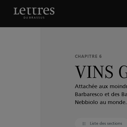
Skip
to
VINS GAJA
main
content
CHAPITRE 6
VINS 
Attachée aux moindre
Barbaresco et des Ba
Nebbiolo au monde.
Liste des sections