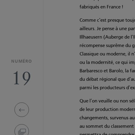
fabriqués en France !
Comme c’est presque toujour
ailleurs. Je pense à une pa
Illhaeusern (Auberge de l’I
récompense suprême du guid
Classique ou moderne, il n’
NUMÉRO
ou la modernité, ce qui imp
19
Barbaresco et Barolo, la f
du débat régional que d’au
parmi les producteurs d’ex
Que l’on veuille ou non sé
de leur production moderne
changements, survenus au c
au sommet du classement d
permettra de comprendre c