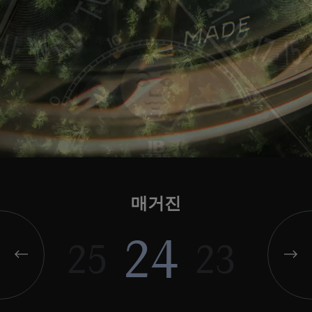
매거진
24
25
23
22