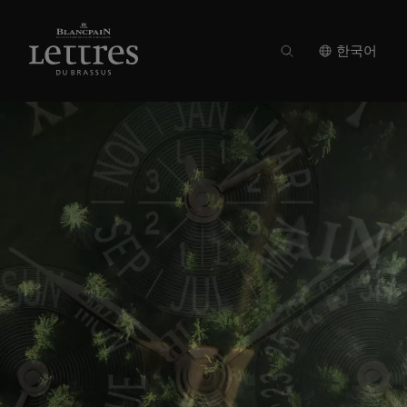
Skip
to
main
content
한국어