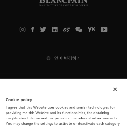
언어 변경하기
법적 고지
이용 약관
Cookie policy
I agree that this Website uses cookies and similar technologies for
쿠키 고지
providing me this Website and its functionalities, for obtaining
insights about its use and for providing me relevant advertisements.
개인 정보 고지 사항
You may change the settings to activate or deactivate each category