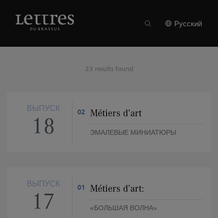
Skip
to
main
Русский
content
23 results found
ВЫПУСК
Métiers d’art
02
18
ЭМАЛЕВЫЕ МИНИАТЮРЫ
ВЫПУСК
Métiers d’art:
01
17
«БОЛЬШАЯ ВОЛНА»