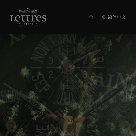
Skip
to
main
content
简体中文