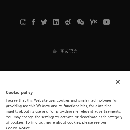
更改语言
Legal Notice
使用条款
Cookie policy
I agree that this Website uses cookies and similar technologies for
Cookie 声明
providing me this Website and its functionalities, for obtaining
insights about its use and for providing me relevant advertisements.
隐私政策
You may change the settings to activate or deactivate each category
of cookies. To find out more about cookies, please see our
Cookie Notice
.