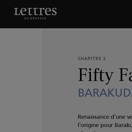
Skip
to
Fifty Fathoms
BARAKU
main
content
CHAPITRE 2
Fifty 
BARAKUD
Renaissance d’une ve
l’origine pour Bara