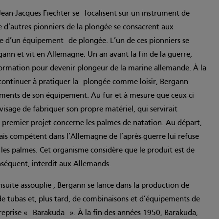
 Jean-Jacques Fiechter se focalisent sur un instrument de
 d’autres pionniers de la plongée se consacrent aux
se d’un équipement de plongée. L’un de ces pionniers se
n et vit en Allemagne. Un an avant la fin de la guerre,
rmation pour devenir plongeur de la marine allemande. À la
e continuer à pratiquer la plongée comme loisir, Bergann
ents de son équipement. Au fur et à mesure que ceux-ci
visage de fabriquer son propre matériel, qui servirait
 premier projet concerne les palmes de natation. Au départ,
ais compétent dans l’Allemagne de l’après-guerre lui refuse
r les palmes. Cet organisme considère que le produit est de
onséquent, interdit aux Allemands.
 ensuite assouplie ; Bergann se lance dans la production de
e tubas et, plus tard, de combinaisons et d’équipements de
treprise « Barakuda ». À la fin des années 1950, Barakuda,