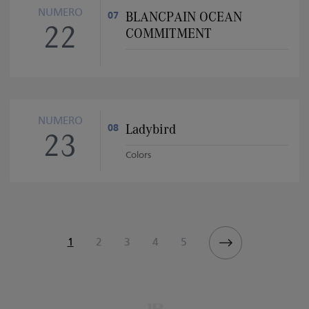
NUMERO
BLANCPAIN OCEAN
07
22
COMMITMENT
NUMERO
Ladybird
08
23
Colors
Pagina
1
Pagina
2
Pagina
3
Pagina
4
Pagina
5
attuale
Impaginazione