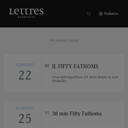
Skip
to
main
Italiano
content
44 results found
NUMERO
IL FIFTY FATHOMS
02
22
Una retrospettiva 20 anni dopo la sua
rinascita
NUMERO
38 mm Fifty Fathoms
11
25