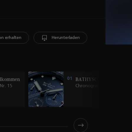
ion erhalten
Herunterladen
illkommen
01
BATHYSCAPHE
Nr. 15
Chronographe Flyback