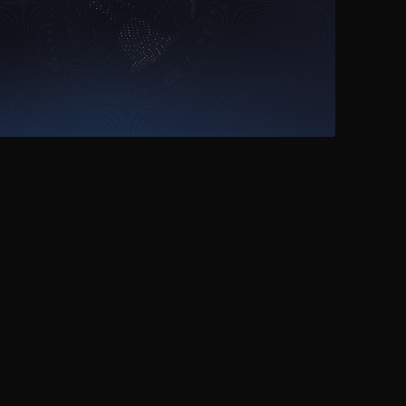
02
Blancpain
OCEAN COMMITMENT