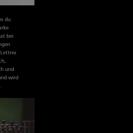
es du
arke
at bei
ungen
Lettres
ch,
sch und
und wird
.