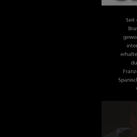
Seit
Bra
gewor
inte
erhalt
du
Franzö
Spanisc