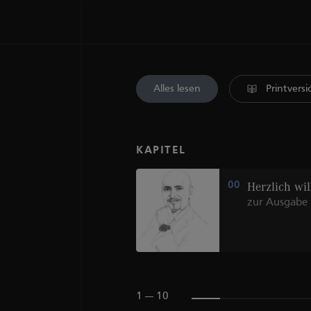
Alles lesen
Printvers
KAPITEL
Women Heure
00
Herzlich w
Décentrée
zur Ausgabe 
SECONDE
RÉTROGRADE
1 --- 10