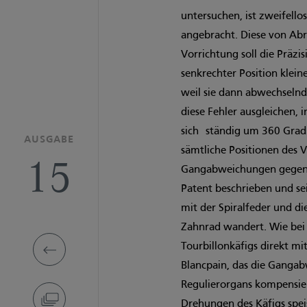
untersuchen, ist zweifello
angebracht. Diese von Ab
Vorrichtung soll die Präzi
senkrechter Position kle
weil sie dann abwechselnd 
diese Fehler ausgleichen, 
sich ständig um 360 Grad
AUSGABE
sämtliche Positionen des 
15
Gangabweichungen gegensei
Patent beschrieben und sei
mit der Spiralfeder und d
Zahnrad wandert. Wie bei a
Tourbillonkäfigs direkt 
Blancpain, das die Ganga
Regulierorgans kompensier
Drehungen des Käfigs speis