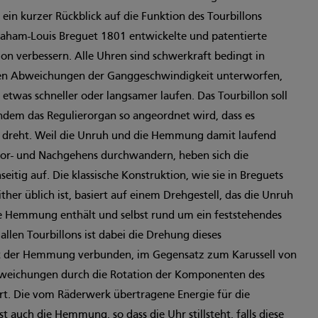
s ein kurzer Rückblick auf die Funktion des Tourbillons
raham-Louis Breguet 1801 entwickelte und patentierte
sion verbessern. Alle Uhren sind schwerkraft bedingt in
inen Abweichungen der Ganggeschwindigkeit unterworfen,
etwas schneller oder langsamer laufen. Das Tourbillon soll
indem das Regulierorgan so angeordnet wird, dass es
 dreht. Weil die Unruh und die Hemmung damit laufend
Vor- und Nachgehens durchwandern, heben sich die
tig auf. Die klassische Konstruktion, wie sie in Breguets
ther üblich ist, basiert auf einem Drehgestell, das die Unruh
ie Hemmung enthält und selbst rund um ein feststehendes
llen Tourbillons ist dabei die Drehung dieses
mit der Hemmung verbunden, im Gegensatz zum Karussell von
bweichungen durch die Rotation der Komponenten des
t. Die vom Räderwerk übertragene Energie für die
t auch die Hemmung, so dass die Uhr stillsteht, falls diese