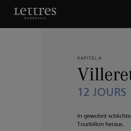
Skip
to
Villeret Tourbillon
12 J
main
content
KAPITEL 4
Villere
12 JOURS
In gewohnt schlichte
Tourbillon heraus.