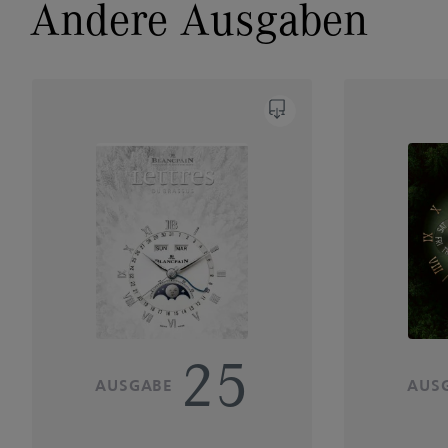
Andere Ausgaben
25
AUSGABE
AUS