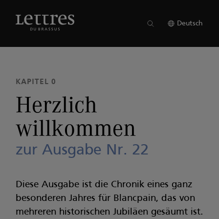
Skip
to
AUSGABE 22
●
KAPITEL 0
main
Deutsch
content
KAPITEL 0
Herzlich
willkommen
zur Ausgabe Nr. 22
Diese Ausgabe ist die Chronik eines ganz
besonderen Jahres für Blancpain, das von
mehreren historischen Jubiläen gesäumt ist.