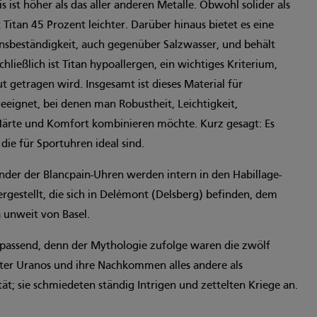
is ist höher als das aller anderen Metalle. Obwohl solider als
 Titan 45 Prozent leichter. Darüber hinaus bietet es eine
sbeständigkeit, auch gegenüber Salzwasser, und behält
chließlich ist Titan hypoallergen, ein wichtiges Kriterium,
t getragen wird. Insgesamt ist dieses Material für
ignet, bei denen man Robustheit, Leichtigkeit,
Härte und Komfort kombinieren möchte. Kurz gesagt: Es
 die für Sportuhren ideal sind.
nder der Blancpain-Uhren werden intern in den Habillage-
rgestellt, die sich in Delémont (Delsberg) befinden, dem
 unweit von Basel.
passend, denn der Mythologie zufolge waren die zwölf
ater Uranos und ihre Nachkommen alles andere als
ität; sie schmiedeten ständig Intrigen und zettelten Kriege an.