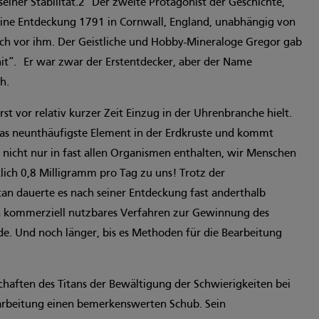
iner Stabilität.2 Der zweite Protagonist der Geschichte,
ine Entdeckung 1791 in Cornwall, England, unabhängig von
ch vor ihm. Der Geistliche und Hobby-Mineraloge Gregor gab
“. Er war zwar der Erstentdecker, aber der Name
h.
 erst vor relativ kurzer Zeit Einzug in der Uhrenbranche hielt.
 das neunthäufigste Element in der Erdkruste und kommt
ist nicht nur in fast allen Organismen enthalten, wir Menschen
ich 0,8 Milligramm pro Tag zu uns! Trotz der
tan dauerte es nach seiner Entdeckung fast anderthalb
in kommerziell nutzbares Verfahren zur Gewinnung des
e. Und noch länger, bis es Methoden für die Bearbeitung
chaften des Titans der Bewältigung der Schwierigkeiten bei
rbeitung einen bemerkenswerten Schub. Sein