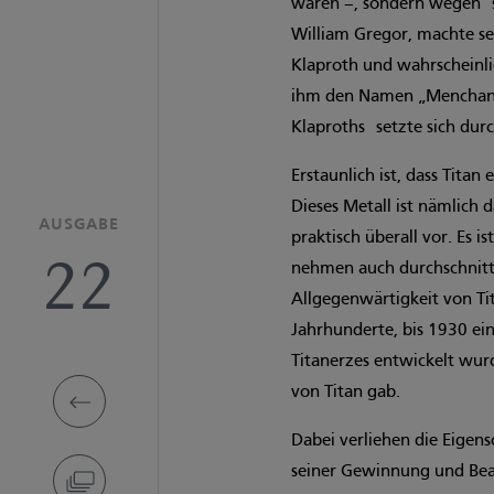
waren –, sondern wegen se
William Gregor, machte se
Klaproth und wahrscheinli
ihm den Namen „Menchanit
Klaproths setzte sich durc
Erstaunlich ist, dass Titan
Dieses Metall ist nämlich
AUSGABE
praktisch überall vor. Es 
22
nehmen auch durchschnittl
Allgegenwärtigkeit von Ti
Jahrhunderte, bis 1930 e
Titanerzes entwickelt wurd
von Titan gab.
Dabei verliehen die Eigens
seiner Gewinnung und Bea