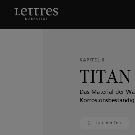
Skip
to
TITAN
main
content
KAPITEL 6
TITAN
Das Material der Wah
Korrosionsbeständigk
Liste der Teile