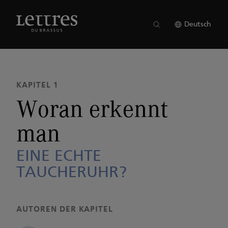
Skip
to
AUSGABE 22
●
KAPITEL 1
main
Deutsch
content
KAPITEL 1
Woran erkennt
man
EINE ECHTE
TAUCHERUHR?
AUTOREN DER KAPITEL