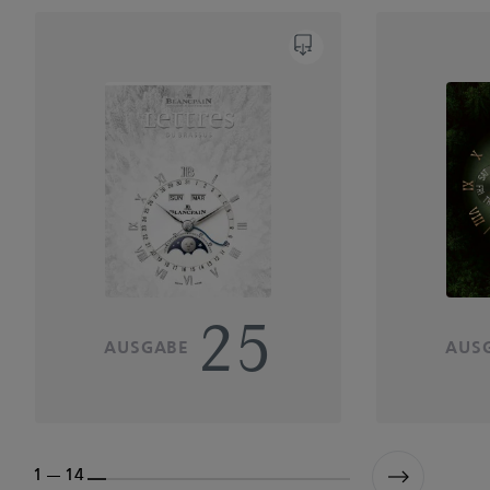
25
AUSGABE
AUS
1 --- 14