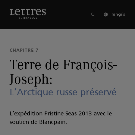
Skip
to
NUMÉRO 14
●
CHAPITRE 7
main
Français
content
CHAPITRE 7
Terre de François-
Joseph:
L’Arctique russe préservé
L’expédition Pristine Seas 2013 avec le
soutien de Blancpain.