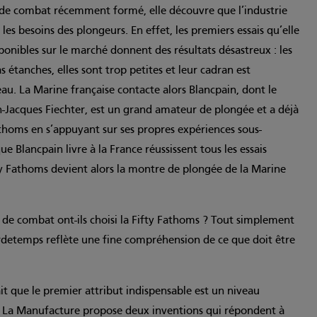
de combat récemment formé, elle découvre que l’industrie
l les besoins des plongeurs. En effet, les premiers essais qu’elle
onibles sur le marché donnent des résultats désastreux : les
 étanches, elles sont trop petites et leur cadran est
’eau. La Marine française contacte alors Blancpain, dont le
n-Jacques Fiechter, est un grand amateur de plongée et a déjà
athoms en s’appuyant sur ses propres expériences sous-
 Blancpain livre à la France réussissent tous les essais
fty Fathoms devient alors la montre de plongée de la Marine
de combat ont-ils choisi la Fifty Fathoms ? Tout simplement
rdetemps reflète une fine compréhension de ce que doit être
it que le premier attribut indispensable est un niveau
l. La Manufacture propose deux inventions qui répondent à