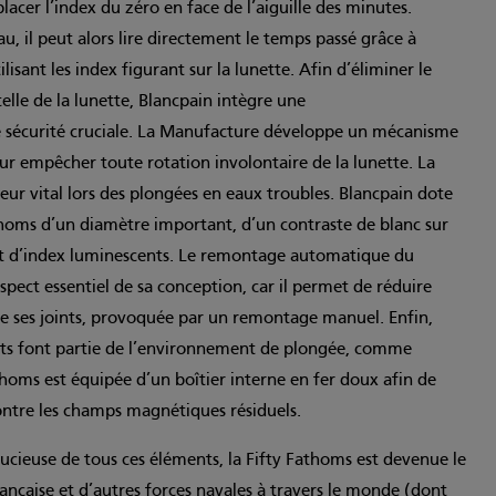
lacer l’index du zéro en face de l’aiguille des minutes.
au, il peut alors lire directement le temps passé grâce à
ilisant les index figurant sur la lunette. Afin d’éliminer le
elle de la lunette, Blancpain intègre une
 sécurité cruciale. La Manufacture développe un mécanisme
ur empêcher toute rotation involontaire de la lunette. La
acteur vital lors des plongées en eaux troubles. Blancpain dote
thoms d’un diamètre important, d’un contraste de blanc sur
s et d’index luminescents. Le remontage automatique du
ect essentiel de sa conception, car il permet de réduire
de ses joints, provoquée par un remontage manuel. Enfin,
nts font partie de l’environnement de plongée, comme
athoms est équipée d’un boîtier interne en fer doux afin de
tre les champs magnétiques résiduels.
tucieuse de tous ces éléments, la Fifty Fathoms est devenue le
nçaise et d’autres forces navales à travers le monde (dont