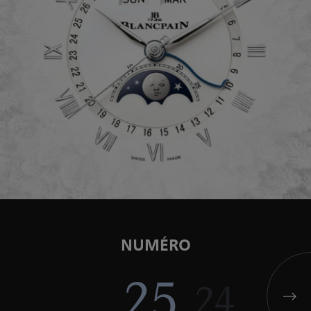
NUMÉRO
25
24
23