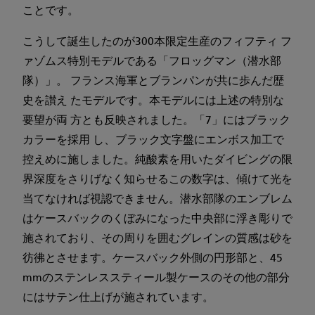
ことです。
こうして誕生したのが300本限定生産のフィフティ フ
ァゾムス特別モデルである「フロッグマン（潜水部
隊）」。 フランス海軍とブランパンが共に歩んだ歴
史を讃え たモデルです。本モデルには上述の特別な
要望が両 方とも反映されました。「7」にはブラック
カラーを採用 し、ブラック文字盤にエンボス加工で
控えめに施しました。純酸素を用いたダイビングの限
界深度をさりげなく知らせるこの数字は、傾けて光を
当てなければ視認できません。潜水部隊のエンブレム
はケースバックのくぼみになった中央部に浮き彫りで
施されており、その周りを囲むグレインの質感は砂を
彷彿とさせます。ケースバック外側の円形部と、45
mmのステンレススティール製ケースのその他の部分
にはサテン仕上げが施されています。