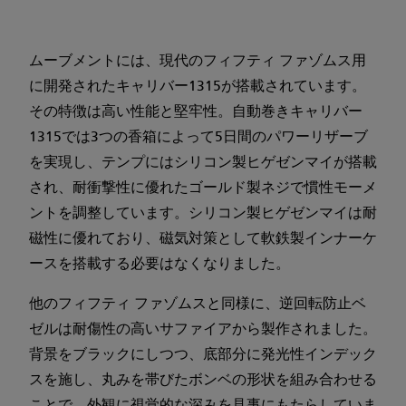
ムーブメントには、現代のフィフティ ファゾムス用
に開発されたキャリバー1315が搭載されています。
その特徴は高い性能と堅牢性。自動巻きキャリバー
1315では3つの香箱によって5日間のパワーリザーブ
を実現し、テンプにはシリコン製ヒゲゼンマイが搭載
され、耐衝撃性に優れたゴールド製ネジで慣性モーメ
ントを調整しています。シリコン製ヒゲゼンマイは耐
磁性に優れており、磁気対策として軟鉄製インナーケ
ースを搭載する必要はなくなりました。
他のフィフティ ファゾムスと同様に、逆回転防止ベ
ゼルは耐傷性の高いサファイアから製作されました。
背景をブラックにしつつ、底部分に発光性インデック
スを施し、丸みを帯びたボンベの形状を組み合わせる
ことで、外観に視覚的な深みを見事にもたらしていま