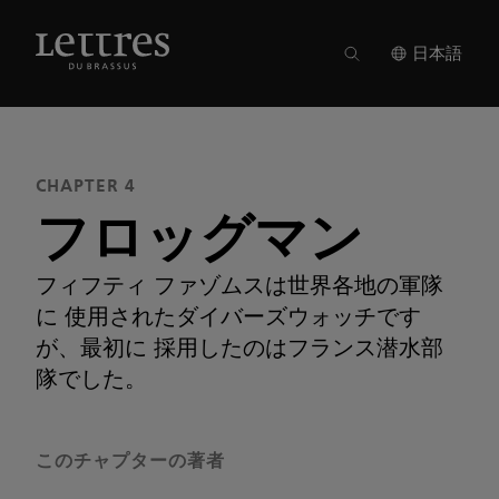
Skip
to
ISSUE 20
●
CHAPTER 4
main
日本語
content
CHAPTER 4
フロッグマン
フィフティ ファゾムスは世界各地の軍隊
に 使用されたダイバーズウォッチです
が、最初に 採用したのはフランス潜水部
隊でした。
このチャプターの著者