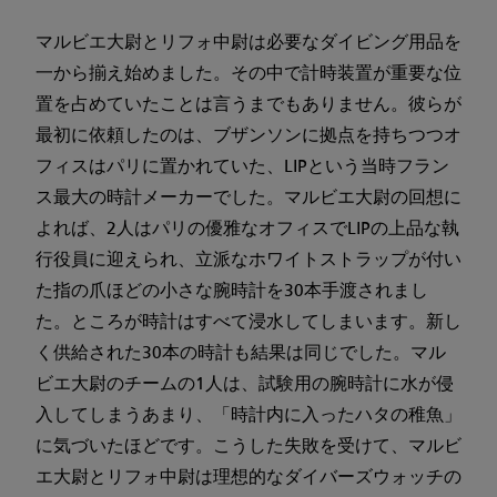
マルビエ大尉とリフォ中尉は必要なダイビング用品を
一から揃え始めました。その中で計時装置が重要な位
置を占めていたことは言うまでもありません。彼らが
最初に依頼したのは、ブザンソンに拠点を持ちつつオ
フィスはパリに置かれていた、LIPという当時フラン
ス最大の時計メーカーでした。マルビエ大尉の回想に
よれば、2人はパリの優雅なオフィスでLIPの上品な執
行役員に迎えられ、立派なホワイトストラップが付い
た指の爪ほどの小さな腕時計を30本手渡されまし
た。ところが時計はすべて浸水してしまいます。新し
く供給された30本の時計も結果は同じでした。マル
ビエ大尉のチームの1人は、試験用の腕時計に水が侵
入してしまうあまり、「時計内に入ったハタの稚魚」
に気づいたほどです。こうした失敗を受けて、マルビ
エ大尉とリフォ中尉は理想的なダイバーズウォッチの