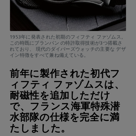
1953年に発表された初期のフィフティ ファゾムス。
この時既にブランパン の特許取得技術が3つ搭載さ
れており、 現代のダイバーズウォッチの主要な デザ
イン特徴をすべて兼ね備えている。
前年に製作された初代フ
ィフティ ファゾムスは、
耐磁性を追加しただけ
で、フランス海軍特殊潜
水部隊の仕様を完全に満
たしました。