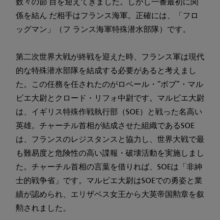
数々の節 目を迎えてきました。しかし一番最初に関
係を結ん だ相手はフランス海軍。正確には、「フロ
ッグマン」（フ ランス海軍特殊潜水部隊）です。
第二次世界大戦が終戦を迎えた時、フランス軍は現代
的な特殊潜水部隊を結成する必要があると考えまし
た。この任務を任されたのがロベール・“ボブ”・マル
ビエ大尉とクロード・リフォ中尉です。マルビエ大尉
は、イギリス特殊作戦執行部（SOE）と戦った名高い
英雄。チャーチル首相が結成させた組織であるSOE
は、フランスのレジスタンスと協力し、世界大戦で最
も難易度と危険性の高い諜報・破壊活動を実施しまし
た。チャーチル首相の言葉を借りれば、SOEは「非紳
士的戦争省」です。マルビエ大尉はSOEでの勇姿と業
績が認められ、エリザベス女王から大英帝国勲章を叙
勲されました。