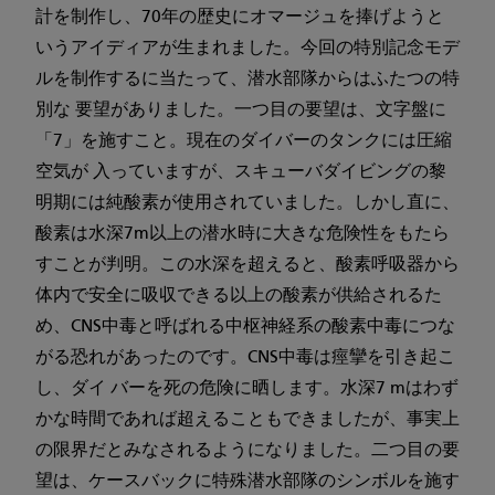
計を制作し、70年の歴史にオマージュを捧げようと
いうアイディアが生まれました。今回の特別記念モデ
ルを制作するに当たって、潜水部隊からはふたつの特
別な 要望がありました。一つ目の要望は、文字盤に
「7」を施すこと。現在のダイバーのタンクには圧縮
空気が 入っていますが、スキューバダイビングの黎
明期には純酸素が使用されていました。しかし直に、
酸素は水深7m以上の潜水時に大きな危険性をもたら
すことが判明。この水深を超えると、酸素呼吸器から
体内で安全に吸収できる以上の酸素が供給されるた
め、CNS中毒と呼ばれる中枢神経系の酸素中毒につな
がる恐れがあったのです。CNS中毒は痙攣を引き起こ
し、ダイ バーを死の危険に晒します。水深7 mはわず
かな時間であれば超えることもできましたが、事実上
の限界だとみなされるようになりました。二つ目の要
望は、ケースバックに特殊潜水部隊のシンボルを施す