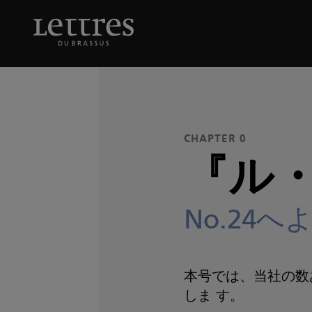
Skip
to
『ル・ブラッシュ便
main
content
CHAPTER 0
『ル
No.24
本号では、当社の数
しま す。