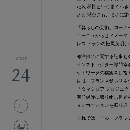
た装 着性という驚くべ
さと 緻密さも、まさに驚く
「暮らしの芸術」コーナー
ゴーニュからはドメー
レス トランの松尾英明シ
海洋保全に関する記事も3つ掲
ISSUE
インストラクター専門協会
24
ットワークの構築を目指す取
目は、フランス領ポリネ
「タマタロア プロジェ
海洋保護に取り組む世界中の
ィスカッションを振り返
それでは、『ル・ブラッ