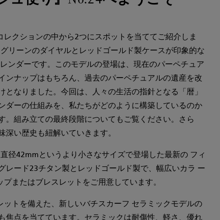
コレクションの中から2つにスポットを当ててご紹介しま
゙リーンのダイヤルとレッドゴールド製ケースが印象的な
カレンダーです。このモデルの登場は、現在のパーペチュア
ラインナップはもちろん、過去のパーペチュアルの遺産を改
っけとなりました。今回は、人々の生活の指針となる「暦」
ンダーの仕組みを、私たちがどのように構築しているのか
ます。組み立ての最終段階についてもご覧ください。さら
興味深い歴史も紐解いていきます。
直径42mmというより小さなサイズで登場した最新の フィ
グレード23チタン製とレッドゴールド製で、幅広いカラ ー
ップまたはブレスレットをご用意しています。
レットを備えた、新しいバチスカーフ セラミックモデルの
にも焦点を当てています。セラミックは耐傷性、軽さ、優れ