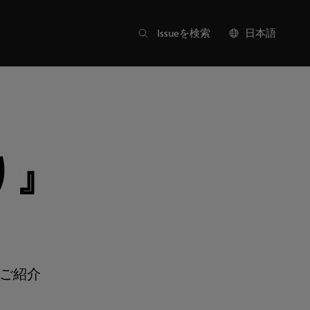
目次
Issueを検索
日本語
り』
ご紹介