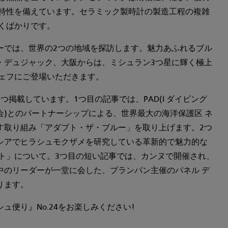
き特性を備えています。セラミック製時計の製造工程の複雑
ばかりです。
では、世界の2つの地域を探訪します。魅力あふれるブル
ヌ・デュジャック、大阪からは、ミシュラン3つ星に輝く極上
ェフにご登場いただきます。
載しています。1つ目の記事では、PAD(I ダイビング
)とのパートナーシップによる、世界最大の海洋保護区 ネ
り組み「アダプト・ザ・ブルー」を取り上げます。2つ
シアでヒラシュモクザメを研究している革新的で魅力的な
クト」について。3つ目の短い記事では、カンヌで開催され、
リーダーが一堂に会した、ブランパン主催のパネル デ
ります。
シュ便り』No.24をお楽しみください!