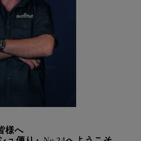
皆様へ
シュ便り』No.24へようこそ