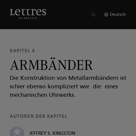
Skip
to
AUSGABE 19
●
KAPITEL 4
main
Deutsch
content
KAPITEL 4
ARMBÄNDER
Die Konstruktion von Metallarmbändern ist
schier ebenso kompliziert wie die eines
mechanischen Uhrwerks.
AUTOREN DER KAPITEL
JEFFREY S. KINGSTON