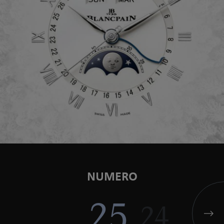
NUMERO
25
24
23