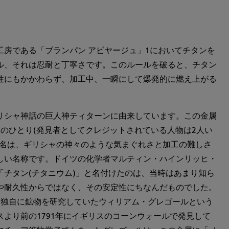
。
工房である「ブランパン アビヤージュ」1においてチタンを
ル、それは忍耐と丁寧さです。このルールを破ると、チタン
性にもかかわらず、加工中、一瞬にして爆発的に燃え上がる
リシャ神話の巨人神ティターンに由来しています。この金属
ちのひとり(発見者としてクレジットされている人物は2人い
び名は、ギリシャの神々のような気まぐれさと加工の難しさ
しい名称です。ドイツの化学者マルティン・ハインリッヒ・
「チタン(チタニウム)」と名付けたのは、当時はあまり知ら
や耐久性からではなく、その安定性にちなんだものでした。
、独自に鉱物を研究していたウィリアム・グレゴールという
より前の1791年にイギリスのコーンウォールで発見して