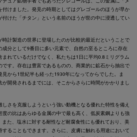
マチュア鉱物学者でもあったグレゴールは、この金属に「メ
を付けました。発見の時期としてはグレゴールのほうが早か
が付けた「チタン」という名前のほうが世の中に浸透してい
が時計製造の世界に登場したのが比較的最近だということで
の成分として9番目に多い元素で、自然の至るところに存在
まれているだけでなく、私たちは1日に平均0.8ミリグラム
のです。存在は豊富であるものの、商業的に鉱石から抽出で
見から1世紀半も経った1930年になってからでした。ま
法が開発されるまでには、そこからさらに時間がかかりまし
難しさを克服しようという強い動機となる優れた特性を備え
密度の比はあらゆる金属の中で最も高く、低炭素鋼よりも強
す。また、塩水に対する耐性など耐腐食性にも優れており、美
持することもできます。さらに、皮膚に触れる用途において