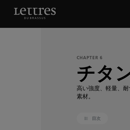
Skip
to
チタン
main
content
CHAPTER 6
チタ
高い強度、軽量、耐
素材。
目次