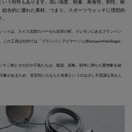
という特性もあります。高い強度、軽量、耐食性、靭性、耐
、総合的に優れた素材。つまり、スポーツウォッチに理想的
す。
スレットは、スイス北部のバーゼル近郊の町、ドレモンにあるブランパン
工房は社内では「ブランパン アビヤージュ(BlancpainHabillage)」
ーン十二神とその父や子孫たちは、陰謀、策略、戦争に満ちた愛憎劇を繰
印象があるため、安定性にちなんだ名称というのは少し不思議な気もし