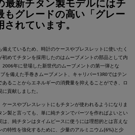
の最新チタン製モデルにはチ
最もグレードの高い「グレー
使用されています。
も備えているため、時計のケースやブレスレットに使いたく
が初めてチタンを採用したのはムーブメントの部品として内
2006年に登場した新世代のムーブメントの第一弾とな
ブを備えた手巻きムーブメント、キャリバー13R0ではテン
であることからエネルギーの消費量を抑えることができ、ロ
現に貢献しました。
、ケースやブレスレットにもチタンが使われるようになりま
タン製と言っても、単に純チタンでパーツを作ればよいとい
実は、純チタンはタイムピースに使うには理想的とは言えな
の特性を強化するために、少量のアルミニウム(6%)と少