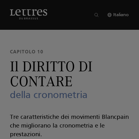
Skip
to
NUMERO 22
●
CAPITOLO 10
main
Italiano
content
CAPITOLO 10
Il DIRITTO DI
CONTARE
della cronometria
Tre caratteristiche dei movimenti Blancpain
che migliorano la cronometria e le
prestazioni.