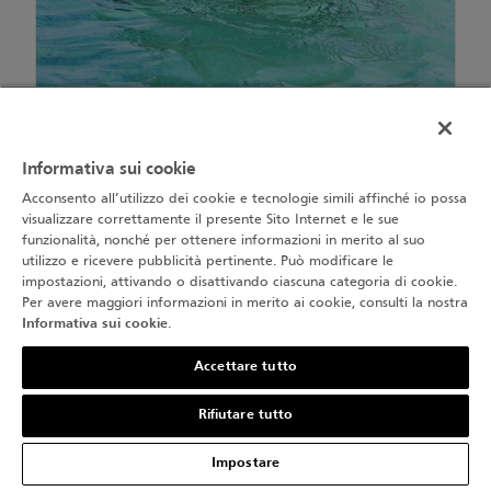
Laurent Ballesta: è un sorriso o una smorfia? La gioia
del successo si unisce al sollievo di poter finalmente
Informativa sui cookie
lasciare il boccaglio e togliere le pinne.
Acconsento all’utilizzo dei cookie e tecnologie simili affinché io possa
visualizzare correttamente il presente Sito Internet e le sue
funzionalità, nonché per ottenere informazioni in merito al suo
utilizzo e ricevere pubblicità pertinente. Può modificare le
IMMERSIONI IN GROTTE E AMBIENTI CHIUSI
impostazioni, attivando o disattivando ciascuna categoria di cookie.
Per avere maggiori informazioni in merito ai cookie, consulti la nostra
Informativa sui cookie
.
Mentre la maggior parte delle immersioni avviene in
mare o nei laghi, c’è anche un’altra disciplina più
Accettare tutto
specifica: le immersioni in grotte sommerse. Anche in
Rifiutare tutto
questo caso, l’uso del rebreather e delle miscele di gas a
base di elio ha permesso di superare i limiti
Impostare
dell’esplorazione. In questo ambiente così particolare, i