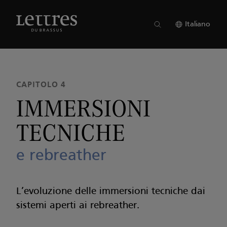
Skip
to
NUMERO 22
●
CAPITOLO 4
main
Italiano
content
CAPITOLO 4
IMMERSIONI
TECNICHE
e rebreather
L’evoluzione delle immersioni tecniche dai
sistemi aperti ai rebreather.