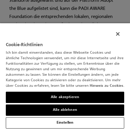
Standorte ausgewählt und auf der Plattform Adopt
the Blue aufgelistet sind, kann die PADI AWARE
Foundation die entsprechenden lokalen, regionalen
und nationalen Schutzmaßnahmen koordinieren. Das
Bewerbungsverfahren ist einfach und kann im PADI
AWARE Conservation Portal in weniger als zehn
Cookie-Richtlinien
Minuten abgeschlossen werden. Nach dem Ausfüllen
Ich bin damit einverstanden, dass diese Webseite Cookies und
werden die Standorte auf der globalen Aktionskarte
ähnliche Technologien verwendet, um mir diese Internetseite und ihre
Funktionalitäten zur Verfügung zu stellen, um Erkenntnisse über die
Adopt the Blue angezeigt und in der Datenbank von
Nutzung zu gewinnen und um mir entsprechende Werbung
PADI AWARE gespeichert. Alle relevanten
zukommen zu lassen. Sie können die Einstellungen ändern, um jede
Kategorie von Cookies zu aktivieren oder zu deaktivieren. Um mehr
gesammelten Daten werden verwendet, um lokale
über Cookies zu erfahren, lesen Sie bitte unseren
Hinweis zu Cookies
.
Regierungen, Partner und gemeinnützige
Alle akzeptieren
Organisationen bei Initiativen zum Schutz der Meere
zu unterstützen.
Alle ablehnen
Ein Weg, das Schutzziel von 30 Prozent zu erreichen,
Einstellen
besteht darin, die Ressourcen im jeweiligen Land auf