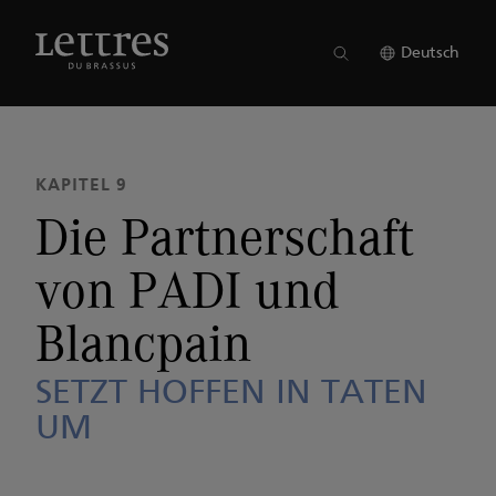
Skip
to
AUSGABE 24
●
KAPITEL 9
main
Deutsch
content
KAPITEL 9
Die Partnerschaft
von PADI und
Blancpain
SETZT HOFFEN IN TATEN
UM