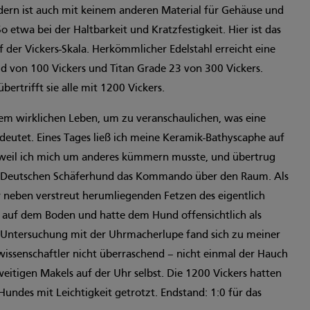
ondern ist auch mit keinem anderen Material für Gehäuse und
o etwa bei der Haltbarkeit und Kratzfestigkeit. Hier ist das
 der Vickers-Skala. Herkömmlicher Edelstahl erreicht eine
ld von 100 Vickers und Titan Grade 23 von 300 Vickers.
ertrifft sie alle mit 1200 Vickers.
dem wirklichen Leben, um zu veranschaulichen, was eine
edeutet. Eines Tages ließ ich meine Keramik-Bathyscaphe auf
 weil ich mich um anderes kümmern musste, und übertrug
Deutschen Schäferhund das Kommando über den Raum. Als
hr neben verstreut herumliegenden Fetzen des eigentlich
 auf dem Boden und hatte dem Hund offensichtlich als
r Untersuchung mit der Uhrmacherlupe fand sich zu meiner
wissenschaftler nicht überraschend – nicht einmal der Hauch
eitigen Makels auf der Uhr selbst. Die 1200 Vickers hatten
Hundes mit Leichtigkeit getrotzt. Endstand: 1:0 für das