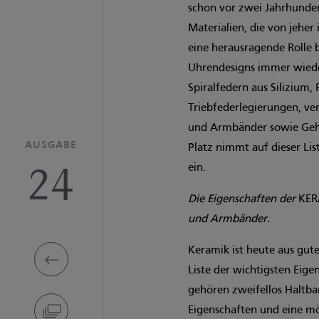
schon vor zwei Jahrhunder
Materialien, die von jehe
eine herausragende Rolle b
Uhrendesigns immer wiede
Spiralfedern aus Silizium,
Triebfederlegierungen, ver
und Armbänder sowie Geh
AUSGABE
Platz nimmt auf dieser Lis
24
ein.
Die Eigenschaften der
KE
und Armbänder.
Keramik ist heute aus gut
Liste der wichtigsten Eig
gehören zweifellos Haltba
Eigenschaften und eine mö