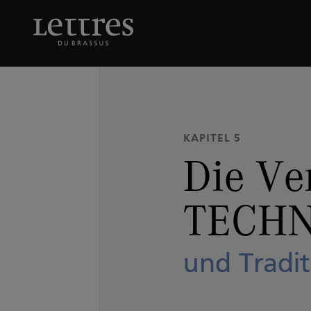
Skip
to
Die Verbindung von T
main
content
KAPITEL 5
Die Ve
TECHN
und Tradit