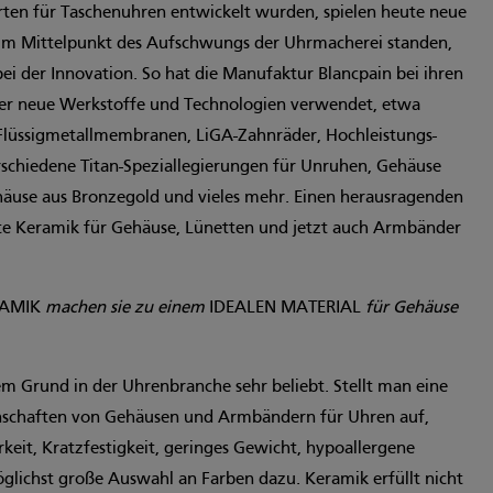
ten für Taschenuhren entwickelt wurden, spielen heute neue
r im Mittelpunkt des Aufschwungs der Uhrmacherei standen,
ei der Innovation. So hat die Manufaktur Blancpain bei ihren
r neue Werkstoffe und Technologien verwendet, etwa
 Flüssigmetallmembranen, LiGA-Zahnräder, Hochleistungs-
schiedene Titan-Speziallegierungen für Unruhen, Gehäuse
äuse aus Bronzegold und vieles mehr. Einen herausragenden
te Keramik für Gehäuse, Lünetten und jetzt auch Armbänder
RAMIK
machen sie zu einem
IDEALEN MATERIAL
für Gehäuse
em Grund in der Uhrenbranche sehr beliebt. Stellt man eine
enschaften von Gehäusen und Armbändern für Uhren auf,
rkeit, Kratzfestigkeit, geringes Gewicht, hypoallergene
glichst große Auswahl an Farben dazu. Keramik erfüllt nicht