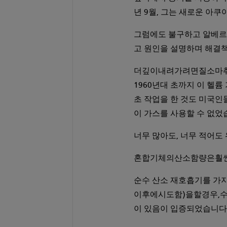
년 9월, 그는 새로운 아
그럼에도 불구하고 알베르 벤케
고 원인을 설명하며 해결책
더깊이내려가려면질소마취가
1960년대 초까지 이 헬
초 작업을 한 것도 미국인
이 가스를 사용할 수 없었
너무 많아도, 너무 적어도
혼합기체의산소함량은훨씬
순수 산소 재호흡기를 가지고 
이후에시도함)을할경우,수
이 있음이 입증되었습니다