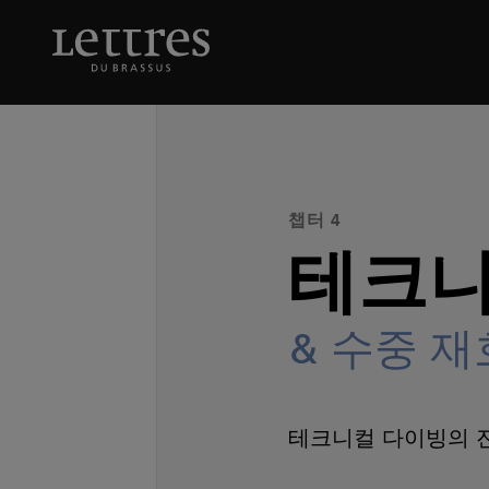
Skip
to
테크니컬 다이빙
& 수
main
content
챕터 4
테크니
& 수중 
테크니컬 다이빙의 진