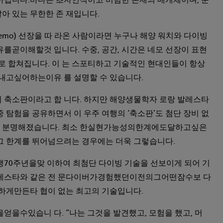
니다.바다는 초자연적이고 비범한 존재의 매개체이며, 순
아 있는 무한한 존 재입니다.
emo) 선장을 따 라온 사람이라면 누구나 해양 워치와 다이빙
곧이해할것 입니다. 수중, 공간, 시간은 네모 선장이 표현
’로 합쳐집니다. 이 는 스포티하고 기술적인 현대인들이 항상
고싶어하는이유 를 설명할 수 있습니다.
 축소판이라고 합 니다. 하지만 해양생물학자 로랑 발레스타
중 탐험을 공유하면서 이 우주 여행의 ‘축소판’도 첨단 장비 없
이 분명해졌습니다. 최소 한실현가능성의한계에도달하고싶은
그 한계를 뛰어넘으려는 경우에는 더욱 그렇습니다.
0주년을맞 이하여 최첨단 다이빙 기술을 선보이게 되어 기
발레스타와 같은 전 문다이버가경험했던이전의그어떤잠수보 다
게만든타 협이 없는 최고의 기술입니다.
수있습니 다. “나는 그것을 발견했고, 모험을 했고, 머