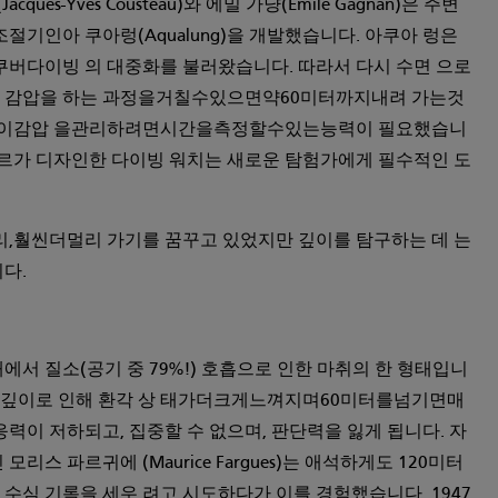
ques-Yves Cousteau)와 에밀 가냥(Émile Gagnan)은 주변
인아 쿠아렁(Aqualung)을 개발했습니다. 아쿠아 렁은
다이빙 의 대중화를 불러왔습니다. 따라서 다시 수면 으로
 감압을 하는 과정을거칠수있으면약60미터까지내려 가는것
이감압 을관리하려면시간을측정할수있는능력이 필요했습니
테르가 디자인한 다이빙 워치는 새로운 탐험가에게 필수적인 도
훨씬더멀리 가기를 꿈꾸고 있었지만 깊이를 탐구하는 데 는
다.
에서 질소(공기 중 79%!) 호흡으로 인한 마취의 한 형태입니
이 깊이로 인해 환각 상 태가더크게느껴지며60미터를넘기면매
응력이 저하되고, 집중할 수 없으며, 판단력을 잃게 됩니다. 자
리스 파르귀에 (Maurice Fargues)는 애석하게도 120미터
수심 기록을 세우 려고 시도하다가 이를 경험했습니다. 1947