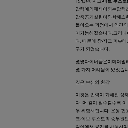
1943년, 자크-이브 쿠스토(Jac
압력에의해제어되는압력조절기
압축공기실린더와함께스쿠버
돌아오는 과정에서 약간의
이가능해졌습니다.그러나
다. 때문에 장-자크 피슈
구가 되었습니다.
몇몇다이버들은이미더멀리,
몇 가지 어려움이 있었습니
깊은 수심의 환각
이것은 압력이 가해진 상태
다. 더 깊이 잠수할수록 
우 위험해집니다. 운동 협
크-이브 쿠스토의 승무원인 모
깊이에서 공기를 사용하여 