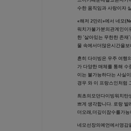
느끼기때문에결코혼자가아닙
수한 움직임과 사랑이자 살
«해저 2만리»에서 네모(N
워치가불가분의관계인이유를
한 ‘살아있는 무한한 존재
물 속에서더많은시간을보내
흔히 다이빙은 우주 여행의
가 다양한 매체를 통해 수
이는 불가능하다는 사실
경우 와 이 프랑스인처럼 
최초의모던다이빙워치탄생7
쁘게 생각합니다. 로랑 
더오래,더깊이잠수를가능하
네모선장의예언에서영감을얻을