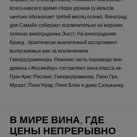
Эльзасе не столь дотошна, «Самайн» обозначает
всего-навсего время сбора урожая (у кельтов
samhain обозначает третий месяц осени). Виноград
для Самайн собирают исключительно на верхних
склонах виноградника Энгст. На винограднике
Бранд - практически аналогичный ассортимент
выпускаемых вин за исключением
Гевюрцтраминера. Нижнюю часть пирамиды вин
домена «Жосмейер» составляют вина класса не-
Гран Крю: Рислинг, Гевюрцтраминер, Пино Гри,
Мускат, Пино Нуар, Пино Блан и даже Сильванер.
В МИРЕ ВИНА, ГДЕ
ЦЕНЫ НЕПРЕРЫВНО