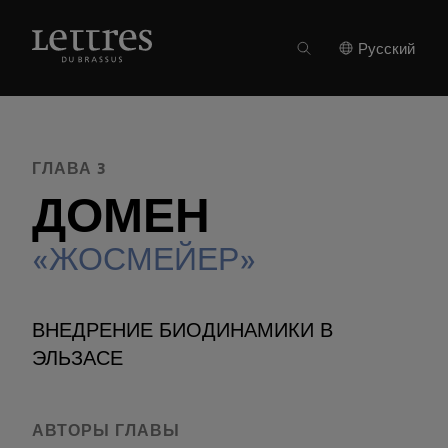
Skip
to
ВЫПУСК 12
●
ГЛАВА 3
main
Русский
content
ГЛАВА 3
ДОМЕН
«ЖОСМЕЙЕР»
ВНЕДРЕНИЕ БИОДИНАМИКИ В
ЭЛЬЗАСЕ
АВТОРЫ ГЛАВЫ