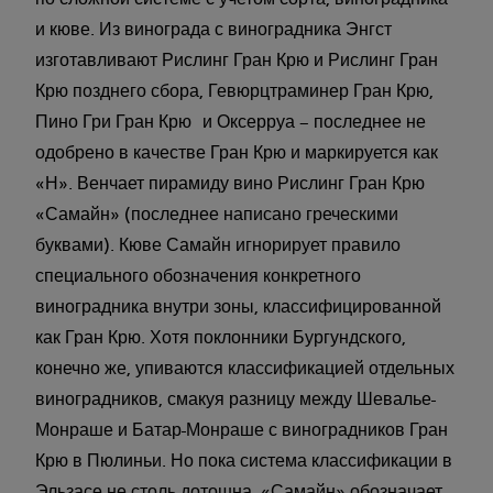
по сложной системе с учетом сорта, виноградника
и кюве. Из винограда с виноградника Энгст
изготавливают Рислинг Гран Крю и Рислинг Гран
Крю позднего сбора, Гевюрцтраминер Гран Крю,
Пино Гри Гран Крю и Оксерруа – последнее не
одобрено в качестве Гран Крю и маркируется как
«Н». Венчает пирамиду вино Рислинг Гран Крю
«Самайн» (последнее написано греческими
буквами). Кюве Самайн игнорирует правило
специального обозначения конкретного
виноградника внутри зоны, классифицированной
как Гран Крю. Хотя поклонники Бургундского,
конечно же, упиваются классификацией отдельных
виноградников, смакуя разницу между Шевалье-
Монраше и Батар-Монраше с виноградников Гран
Крю в Пюлиньи. Но пока система классификации в