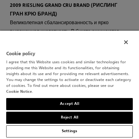
2009 RIESLING GRAND CRU BRAND (РИСЛИНГ
ГРАН КРЮ БРАНД)
Великолепная сбалансированность и ярко
выраженная кислотность. В букете ощущаются
экзотические фрукты и нотки грейпфрута.
Породистое вино.
Cookie policy
2009 RIESLING GRAND CRU HENGST (РИСЛИНГ
I agree that this Website uses cookies and similar technologies for
providing me this Website and its functionalities, for obtaining
ГРАНД КРЮ ЭНГСТ)
insights about its use and for providing me relevant advertisements.
Более мощное, мужественное и округлое, чем
You may change the settings to activate or deactivate each category
of cookies. To find out more about cookies, please see our
Бранд. Привкус корок лайма переходит в
Cookie Notice
.
грейпфрутовое и масляное послевкусие.
Accept All
Великолепное длинное вино.
Reject All
2008 RIESLING GRAND CRU HENGST SAMAIN
(РИСЛИНГ ГРАНД КРЮ ЭНГСТ САMАЙН)
Settings
Блокбастер. Впечатляющая мощь и