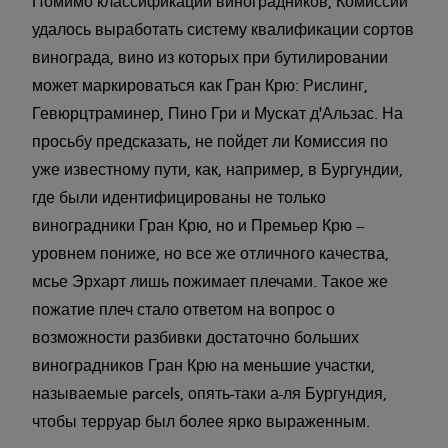
Помимо классификации виноградников, Комиссии
удалось выработать систему квалификации сортов
винограда, вино из которых при бутилировании
может маркироваться как Гран Крю: Рислинг,
Гевюрцтраминер, Пино Гри и Мускат д'Альзас. На
просьбу предсказать, не пойдет ли Комиссия по
уже известному пути, как, например, в Бургундии,
где были идентифицированы не только
виноградники Гран Крю, но и Премьер Крю –
уровнем пониже, но все же отличного качества,
мсье Эрхарт лишь пожимает плечами. Такое же
пожатие плеч стало ответом на вопрос о
возможности разбивки достаточно больших
виноградников Гран Крю на меньшие участки,
называемые parcels, опять-таки а-ля Бургундия,
чтобы терруар был более ярко выраженным.