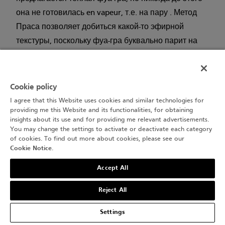
она не готовилась en vapeur, т.е. на пару . Метод
Праса позволяет добиться какой-то эфирной
текстуры, поскольку фуа-гра буквально парит на
тарелке и испаряется на нёбе. В сопровождении
летних трюфелей и насыщенного трюфельного
соуса это блюдо становится поистине
Cookie policy
неповторимым. Кстати, по давней традиции
I agree that this Website uses cookies and similar technologies for
providing me this Website and its functionalities, for obtaining
щедрости, в ресторане на столике всегда стоит
insights about its use and for providing me relevant advertisements.
небольшой соусник с трюфельным соусом.
You may change the settings to activate or deactivate each category
of cookies. To find out more about cookies, please see our
Cookie Notice
.
Accept All
Reject All
Settings