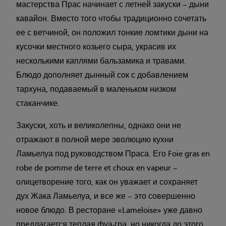
мастерства Прас начинает с летней закуски – дыни
кавайон. Вместо того чтобы традиционно сочетать
ее с ветчиной, он положил тонкие ломтики дыни на
кусочки местного козьего сыра, украсив их
несколькими каплями бальзамика и травами.
Блюдо дополняет дынный сок с добавлением
тархуна, подаваемый в маленьком низком
стаканчике.
Закуски, хоть и великолепны, однако они не
отражают в полной мере эволюцию кухни
Ламьелуа под руководством Праса. Его Foie gras en
robe de pomme de terre et choux en vapeur –
олицетворение того, как он уважает и сохраняет
дух Жака Ламьелуа, и все же – это совершенно
новое блюдо. В ресторане «Lameloise» уже давно
предлагается теплая фуа-гра, но никогда до этого