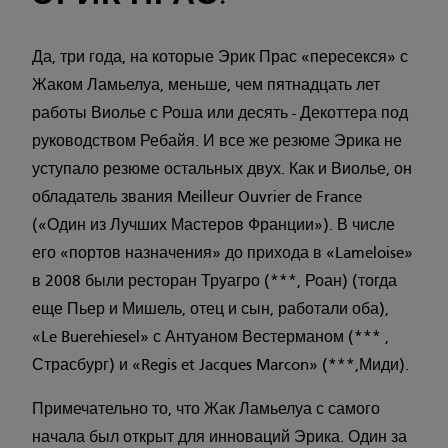
Да, три года, на которые Эрик Прас «пересекся» с
Жаком Ламьелуа, меньше, чем пятнадцать лет
работы Виолье с Роша или десять - Декоттера под
руководством Ребайя. И все же резюме Эрика не
уступало резюме остальных двух. Как и Виолье, он
обладатель звания Meilleur Ouvrier de France
(«Один из Лучших Мастеров Франции»). В числе
его «портов назначения» до прихода в «Lameloise»
в 2008 были ресторан Труагро (***, Роан) (тогда
еще Пьер и Мишель, отец и сын, работали оба),
«Le Buerehiesel» с Антуаном Вестерманом (*** ,
Страсбург) и «Regis et Jacques Marcon» (***,Миди).
Примечательно то, что Жак Ламьелуа с самого
начала был открыт для инноваций Эрика. Один за