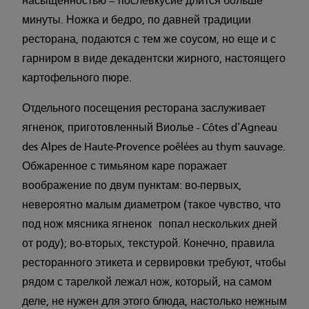
насыщенностью – послевкусие длится больше
минуты. Ножка и бедро, по давней традиции
ресторана, подаются с тем же соусом, но еще и с
гарниром в виде декадентски жирного, настоящего
картофельного пюре.
Отдельного посещения ресторана заслуживает
ягненок, приготовленный Виолье - Côtes d’Agneau
des Alpes de Haute-Provence poêlées au thym sauvage.
Обжаренное с тимьяном каре поражает
воображение по двум пунктам: во-первых,
невероятно малым диаметром (такое чувство, что
под нож мясника ягненок попал нескольких дней
от роду); во-вторых, текстурой. Конечно, правила
ресторанного этикета и сервировки требуют, чтобы
рядом с тарелкой лежал нож, который, на самом
деле, не нужен для этого блюда, настолько нежным