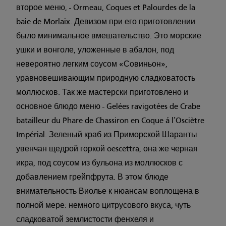
второе меню, - Ormeau, Coques et Palourdes de la
baie de Morlaix. Девизом при его приготовлении
было минимальное вмешательство. Это морские
ушки и вонголе, уложенные в абалон, под
невероятно легким соусом «Совиньон»,
уравновешивающим природную сладковатость
моллюсков. Так же мастерски приготовлено и
основное блюдо меню - Gelées ravigotées de Crabe
batailleur du Phare de Chassiron en Coque á l’Osciètre
Impérial. Зеленый краб из Приморской Шаранты
увенчан щедрой горкой oescettra, она же черная
икра, под соусом из бульона из моллюсков с
добавлением грейпфрута. В этом блюде
внимательность Виолье к нюансам воплощена в
полной мере: немного цитрусового вкуса, чуть
сладковатой землистости фенхеля и