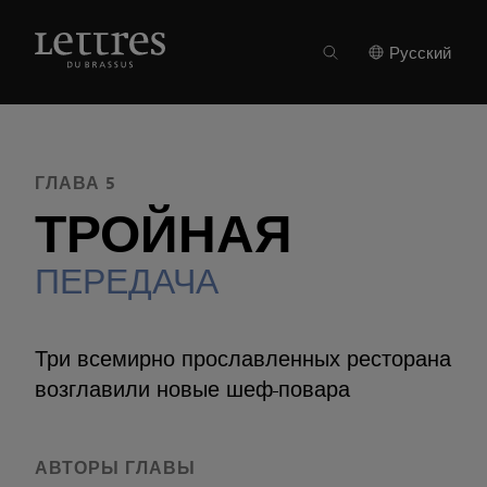
Skip
to
ВЫПУСК 12
●
ГЛАВА 5
main
Русский
content
ГЛАВА 5
ТРОЙНАЯ
ПЕРЕДАЧА
Три всемирно прославленных ресторана
возглавили новые шеф-повара
АВТОРЫ ГЛАВЫ