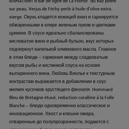
впечатляет и Bar de ligne de La Pointe du Raz poêlé
sur peau, Verjus de Féchy perlé à huile d’olive extra
vierge. Окунь кладется кожицей вниз и гарнируется
обжаренными в кляре зеленым луком и цветками
цуккини. В соусе идеально сбалансированы
кисловатое вино и рыбный бульон, вкус которых
подчеркнут капелькой оливкового масла. Главное
в этом блюде – гармония между сладковатым
вкусом рыбы и кислинкой соуса на основе
выпаренного вина. Любовь Виолье к текстурным
контрастам выражается в добавлении в соус
мелких кусочков хрустящего фенхеля. Hommard
Bleu de Bretagne étuvé, reduction coralline á la Folle
Blanche – блюдо одновременно классическое и
инновационное. Хвост и клешни омара,
отваренные до полупрозрачности, подаются с