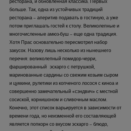
ресторана, и обновленная классика. Первых
больше. Так, одна из устойчивых традиций
ресторана – аперитив подавать в гостиную, а уже
потом приглашать гостей к столу. Великолепные и
многочисленные амюз-буш – еще одна традиция.
Хотя Прас основательно пересмотрел набор
закусок. Назову лишь несколько из нынешнего
перечня: великолепный помидор-черри,
фаршированный эскарго с петрушкой,
маринованные сардины со свежим козьим сыром
и цуккини, рулетики из копченого лосося с киноа и
совершенно замечательный «сэндвич» с местной
сосиской, корнишоном и сливочным маслом.
Конечно, этот список варьируется в зависимости от
времени года, но неизменной его составляющей
является попкорн со вкусом эскарго – блюдо,