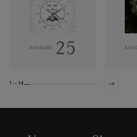
25
AUSGABE
AUS
1 --- 14