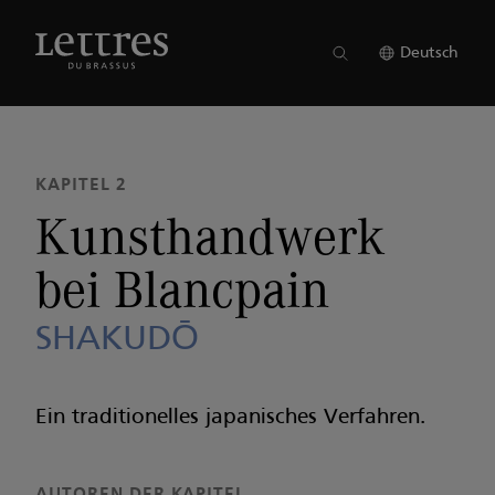
Skip
to
AUSGABE 16
●
KAPITEL 2
main
Deutsch
content
KAPITEL 2
Kunsthandwerk
bei Blancpain
SHAKUDŌ
Ein traditionelles japanisches Verfahren.