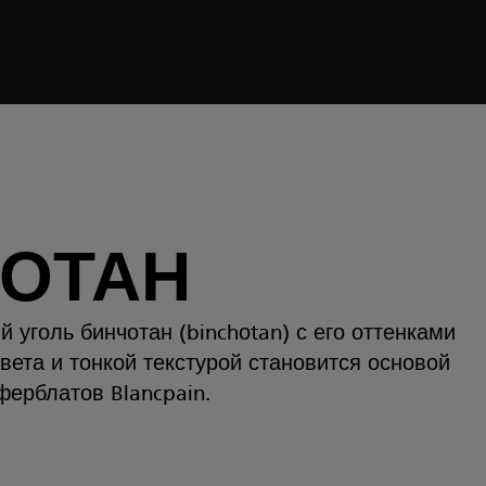
ОТАН
 уголь бинчотан (binchоtan) с его оттенками
цвета и тонкой текстурой становится основой
ерблатов Blancpain.