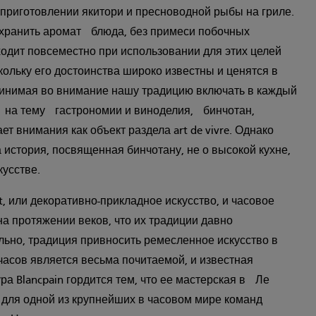
 приготовлении якитори и пресноводной рыбы на гриле.
хранить аромат блюда, без примеси побочных
ходит повсеместно при использовании для этих целей
кольку его достоинства широко известны и ценятся в
инимая во внимание нашу традицию включать в каждый
на тему гастрономии и виноделия, бинчотан,
 внимания как объект раздела art de vivre. Однако
а история, посвященная бинчотану, не о высокой кухне,
кусстве.
rt, или декоративно-прикладное искусство, и часовое
на протяжении веков, что их традиции давно
льно, традиция привносить ремесленное искусство в
асов является весьма почитаемой, и известная
а Blancpain гордится тем, что ее мастерская в Ле
для одной из крупнейших в часовом мире команд