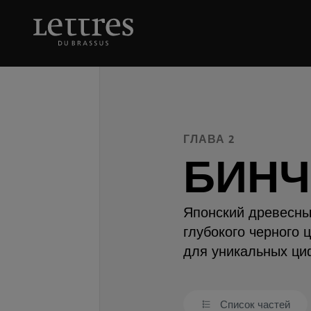
Skip
to
БИНЧОТАН
main
content
ГЛАВА 2
БИНЧ
Японский древесный
глубокого черного 
для уникальных циф
Список частей