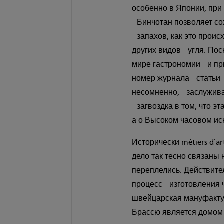
особенно в Японии, при
Бинчотан позволяет со
запахов, как это проис
других видов угля. Пос
мире гастрономии и пр
номер журнала статьи 
несомненно, заслуживает
загвоздка в том, что эт
а о Высоком часовом ис
Исторически métiers d’a
дело так тесно связаны 
переплелись. Действите
процесс изготовления ч
швейцарская мануфактур
Брассю является домом 