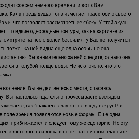
оходит совсем немного времени, и вот к Вам
мка. Как и предыдущая, она изменяет траекторию своего
ми, что позволяет рассмотреть ее сбоку. У этой акулы
ет – гладкие однородные контуры, как на картинке из
ы смотрите на нее с долей бессилия: у Вас не получится
ть позже. За ней видна еще одна особь, но она
дистанцию. Вы внимательно за ней следите, однако она
ается в голубой толще воды. Не исключено, что это
амка.
 волнение. Вы не двигаетесь с места, опасаясь
чу. Вы настолько тщательно прочесываете взглядом
, замечаете, воображаете силуэты повсюду вокруг Вас.
т в поле зрения появляются новые формы. Еще одна
щих, приближается и следует тому же сценарию. Но эту
 ее хвостового плавника и порез на спинном плавнике