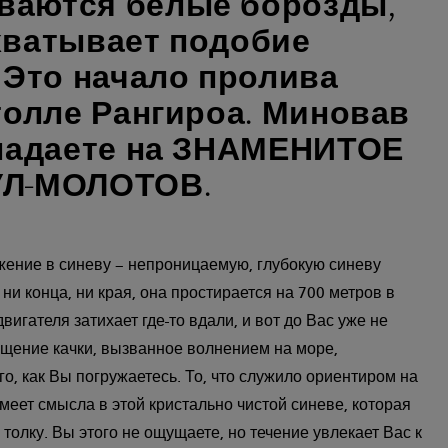
аются белые борозды,
хватывает подобие
 Это начало пролива
толле Рангироа. Миновав
опадаете на ЗНАМЕНИТОЕ
УЛ-МОЛОТОВ.
жение в синеву – непроницаемую, глубокую синеву
 ни конца, ни края, она простирается на 700 метров в
вигателя затихает где-то вдали, и вот до Вас уже не
ущение качки, вызванное волнением на море,
о, как Вы погружаетесь. То, что служило ориентиром на
меет смысла в этой кристально чистой синеве, которая
 толку. Вы этого не ощущаете, но течение увлекает Вас к