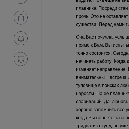
видите. Пока еще не вид
плавника. Посреди стаи 
прочь. Это не оставляе
существа. Перед нами г
Она Вас почуяла, услыш
прямо к Вам. Вы испыты
точно состоится. Сегодн
начинать работу. Когда 
изменяет направление.
внимательны – встреча б
туловище в поисках люб
наросты. На ее плавник
спариваний. Да, любовь
хорошо запомнить все у
когда Вы вернетесь на 
тридцати секунд, но уже