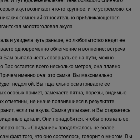
ите. И тут вдалеке мелькает тень большого спинного
серых акул возникает что-то крупное, и те устремляются
т никаких сомнений относительно приближающегося
игантская молотоголовая акула.
ала и увидела чуть раньше, но любопытство ведет ее
ваете одновременно облегчение и волнение: встреча
я Вам выпала честь созерцать ее на пути, можно
до Вас остается всего несколько метров, она плавно
 Причем именно
она
: это самка. Вы максимально
удет недолгой. Вы тщательно осматриваете ее
ых особых примет, замечаете пятна, порезы, видимые
ах отметины, не иначе появившиеся в результате
 ранит, если ты акула. Самка уплывает, и Вы стараетесь
виденные детали. Они понадобятся, чтобы опознать ее,
поверхность. «Свидание» продолжалось не более
 сам факт того, что оно состоялось, говорит о многом. Вы