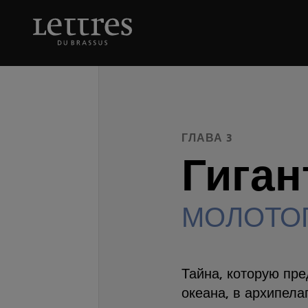
Skip
to
Гигантская
МОЛОТО
main
content
ГЛАВА 3
Гиган
МОЛОТО
Тайна, которую пре
океана, в архипела