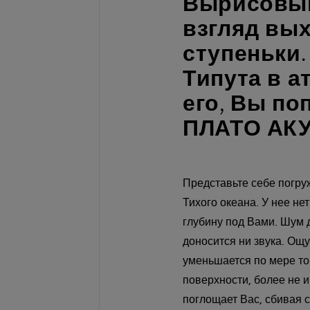
Вырисовыв
взгляд вы
ступеньки.
Типута в а
его, Вы п
ПЛАТО АК
Представьте себе погру
Тихого океана. У нее нет
глубину под Вами. Шум д
доносится ни звука. Ощ
уменьшается по мере тог
поверхности, более не и
поглощает Вас, сбивая с