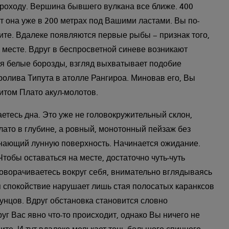
роходу. Вершина бывшего вулкана все ближе. 400
от она уже в 200 метрах под Вашими ластами. Вы по-
ите. Вдалеке появляются первые рыбы – признак того,
а месте. Вдруг в беспросветной синеве возникают
 белые борозды, взгляд выхватывает подобие
ролива Типута в атолле Рангироа. Миновав его, Вы
итом Плато акул-молотов.
етесь дна. Это уже не головокружительный склон,
ато в глубине, а ровный, монотонный пейзаж без
нающий лунную поверхность. Начинается ожидание.
тобы оставаться на месте, достаточно чуть-чуть
оворачиваетесь вокруг себя, внимательно вглядываясь
 спокойствие нарушает лишь стая полосатых каранксов
тунцов. Вдруг обстановка становится словно
руг Вас явно что-то происходит, однако Вы ничего не