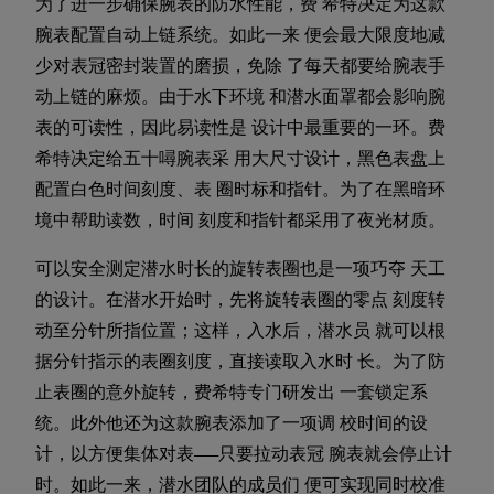
为了进一步确保腕表的防水性能，费 希特决定为这款
腕表配置自动上链系统。如此一来 便会最大限度地减
少对表冠密封装置的磨损，免除 了每天都要给腕表手
动上链的麻烦。由于水下环境 和潜水面罩都会影响腕
表的可读性，因此易读性是 设计中最重要的一环。费
希特决定给五十噚腕表采 用大尺寸设计，黑色表盘上
配置白色时间刻度、表 圈时标和指针。为了在黑暗环
境中帮助读数，时间 刻度和指针都采用了夜光材质。
可以安全测定潜水时长的旋转表圈也是一项巧夺 天工
的设计。在潜水开始时，先将旋转表圈的零点 刻度转
动至分针所指位置；这样，入水后，潜水员 就可以根
据分针指示的表圈刻度，直接读取入水时 长。为了防
止表圈的意外旋转，费希特专门研发出 一套锁定系
统。此外他还为这款腕表添加了一项调 校时间的设
计，以方便集体对表——只要拉动表冠 腕表就会停止计
时。如此一来，潜水团队的成员们 便可实现同时校准