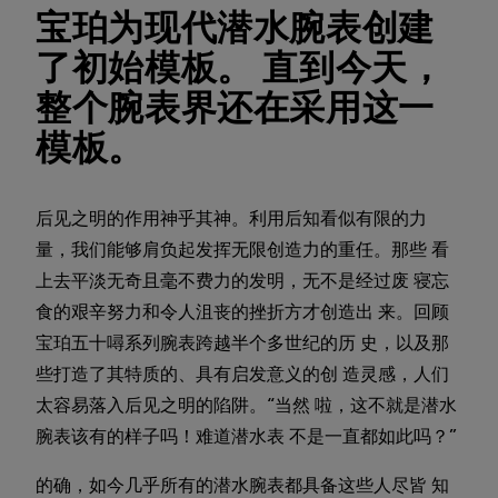
宝珀为现代潜水腕表创建
了初始模板。 直到今天，
整个腕表界还在采用这一
模板。
后见之明的作用神乎其神。利用后知看似有限的力
量，我们能够肩负起发挥无限创造力的重任。那些 看
上去平淡无奇且毫不费力的发明，无不是经过废 寝忘
食的艰辛努力和令人沮丧的挫折方才创造出 来。回顾
宝珀五十噚系列腕表跨越半个多世纪的历 史，以及那
些打造了其特质的、具有启发意义的创 造灵感，人们
太容易落入后见之明的陷阱。“当然 啦，这不就是潜水
腕表该有的样子吗！难道潜水表 不是一直都如此吗？”
的确，如今几乎所有的潜水腕表都具备这些人尽皆 知