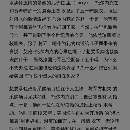
水满怀激情的是他的儿子拉 里（Larry）。托尔内克在
和费希特的一次晨会上首 次见到了五十噚腕表。拉里
对潜水的激情激起了托 尔内克的兴趣，于是，他带着
五十噚腕表坐飞机匆 匆赶回了家。当然，拉里也激动
异常，甚至是到了半个世纪后的今天，他依然珍藏着这
枚腕表。除了 将五十噚作为礼物赠送给儿子而带来的
喜悦，艾伦· 托尔内克的心里也埋下了想要采购这款腕
表的种子： 既然法国海军已经配备了五十噚，为什么
不想办法 在美国也经销这款表呢？为什么不把它们卖
给美国 海军这个最大的潜在买家？
想要承包政府采购项目往往令人生怯，与军方相关 的
采购项目尤其如此。托尔内克明白，自己需要有 人指
点。于是，他向一位住在华盛顿的退役上校寻 求帮
助。当时正值1955年，美国海军正在为其所谓 的“潜水
腕表”制定标准。对宝珀而言，在一般情 况下，无论获
取合同是如何困难，费希特和托尔内 克都必须面对美