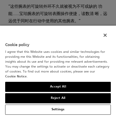
“这些腕表的可旋转外环不久就被视为不可或缺的 功
能……宝珀腕表的可旋转表圈操作便捷，读数清 晰，远
远优于同时在行动中使用的其他腕表。”
报告中还特别提及了宝珀腕表的另外两个功能：
“调整时间不需旋松密封表冠，以及，拔动表冠指 针当
Cookie policy
即停止走时，这两个看似不起眼的功能都非常 实用，
I agree that this Website uses cookies and similar technologies for
providing me this Website and its functionalities, for obtaining
在需要给多块腕表快速校时时尤为突出。应 当指出的
insights about its use and for providing me relevant advertisements.
是，显然，即使表冠没有密封，这款腕表 的防水性能
You may change the settings to activate or deactivate each category
of cookies. To find out more about cookies, please see our
也不会因此受到影响。”
Cookie Notice
.
实际上，历代宝珀五十噚腕表都具备该检测报告中 提
Accept All
到的这两种功能，其历史可以追溯到费希特创造 的首
Reject All
款五十噚腕表。这两个功能起初是为了“调校 时间”而
设计的：把表冠拔至调节时间的位置时腕 表就停止走
Settings
时。这也就是检测报告中所说的轻松校 时。而无需拧