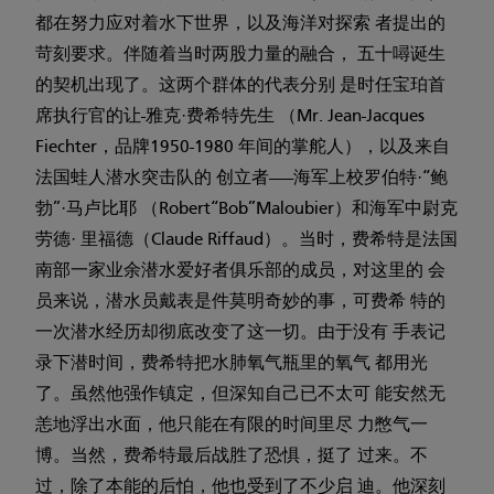
都在努力应对着水下世界，以及海洋对探索 者提出的
苛刻要求。伴随着当时两股力量的融合， 五十噚诞生
的契机出现了。这两个群体的代表分别 是时任宝珀首
席执行官的让-雅克·费希特先生 （Mr. Jean-Jacques
Fiechter，品牌1950-1980 年间的掌舵人），以及来自
法国蛙人潜水突击队的 创立者——海军上校罗伯特·“鲍
勃”·马卢比耶 （Robert“Bob”Maloubier）和海军中尉克
劳德· 里福德（Claude Riffaud）。当时，费希特是法国
南部一家业余潜水爱好者俱乐部的成员，对这里的 会
员来说，潜水员戴表是件莫明奇妙的事，可费希 特的
一次潜水经历却彻底改变了这一切。由于没有 手表记
录下潜时间，费希特把水肺氧气瓶里的氧气 都用光
了。虽然他强作镇定，但深知自己已不太可 能安然无
恙地浮出水面，他只能在有限的时间里尽 力憋气一
博。当然，费希特最后战胜了恐惧，挺了 过来。不
过，除了本能的后怕，他也受到了不少启 迪。他深刻