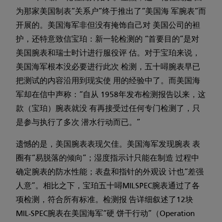
为那家美国制表“关系户”终于推出了“美国海 军腕表”而
开展的。美国海军非但没有掩饰自己对 美国公司的袒
护，还特意致信宝珀：新一轮检测的 “首要目的”是对
美国腕表和瑞士时计进行服役评 估。对于宝珀来说，
美国海军根本没必要进行此次 检测，五十噚腕表早已
把测试的内容沿用到现实使 用的经验中了。而美国海
军却在信中声称：“自从 1958年发布检测报告以来，这
款（宝珀）腕表就没 有再接受过任何专门检测了，只
是参与执行了多次 潜水行动而已。”
遗憾的是，美国腕表表现欠佳。美国海军发现腕表 表
圈有“易脱落的倾向”；湿度指示计只能在制造 过程中
确定腕表的防水性能；表盘和指针的外观设 计也“差强
人意”。相比之下，宝珀五十噚MILSPEC腕表通过了各
项检测，符合所有标准。检测报 告详细叙述了12块
MIL-SPEC腕表在美国海军“硬 饼干行动”（Operation