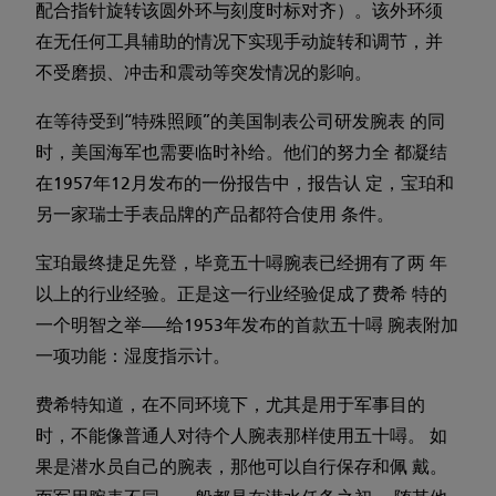
配合指针旋转该圆外环与刻度时标对齐）。该外环须
在无任何工具辅助的情况下实现手动旋转和调节，并
不受磨损、冲击和震动等突发情况的影响。
在等待受到“特殊照顾”的美国制表公司研发腕表 的同
时，美国海军也需要临时补给。他们的努力全 都凝结
在1957年12月发布的一份报告中，报告认 定，宝珀和
另一家瑞士手表品牌的产品都符合使用 条件。
宝珀最终捷足先登，毕竟五十噚腕表已经拥有了两 年
以上的行业经验。正是这一行业经验促成了费希 特的
一个明智之举——给1953年发布的首款五十噚 腕表附加
一项功能：湿度指示计。
费希特知道，在不同环境下，尤其是用于军事目的
时，不能像普通人对待个人腕表那样使用五十噚。 如
果是潜水员自己的腕表，那他可以自行保存和佩 戴。