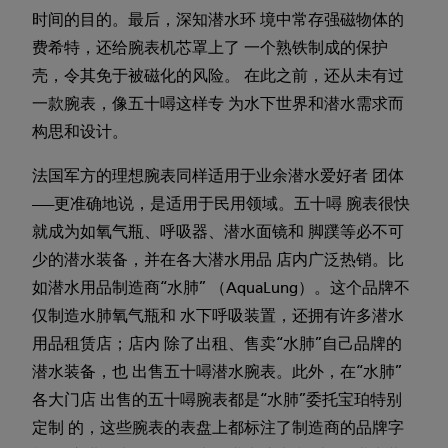
时间的目的。最后，深知潜水环 境中常存强磁物体的
费希特，还给腕表机芯罩上了 一个熟铁制成的保护
壳，令其免于被磁化的风险。 在此之前，还从未有过
一款腕表，像五十噚这样专 为水下世界和潜水需求而
构思和设计。
法国军方的理想腕表同样适用于业余潜水爱好者 团体
——更准确地说，是适用于民用领域。五十噚 腕表很快
就成为如氧气瓶、呼吸器、潜水面镜和 脚蹼等必不可
少的潜水装备，并在各大潜水用品 店内广泛热销。比
如潜水用品制造商“水肺” （AquaLung）。这个品牌不
仅制造水肺氧气瓶和 水下呼吸装置，还拥有许多潜水
用品租赁店；店内 除了出租、售卖“水肺”自己品牌的
潜水装备，也 出售五十噚潜水腕表。此外，在“水肺”
各大门店 出售的五十噚腕表都是“水肺”委托宝珀特别
定制 的，这些腕表的表盘上都标注了制造商的品牌字