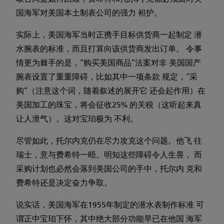
国海军对美国本土制表公司的强力 袒护。
实际上，美国海军当时正携手目标供货商一起制定 潜
水腕表的标准，而且打算向该供货商发出订单。 令事
情更为棘手的是，“购买美国商品”法案对非 美国国产
腕表设置了重重障碍，比如其中一项条款 规定，“采
购”（注意这个词，随着叙述的展开它 还会起作用）在
美国加工的珠宝，将会征收25% 的关税（这听起来真
让人泄气）。这对宝珀极为 不利。
尽管如此，托尔内克仍在尽力攻克这个问题。他飞 往
瑞士，意与费希特一晤。明知这些障碍令人生畏， 而
采购计划也必然会落到美国公司的手中，托尔内 克和
费希特还是决定奋力争取。
说实话，美国海军在1955年制定的潜水表制作标准 可
谓正中宝珀下怀，其中绝大部分功能早已在他国 海军