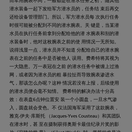
而军用腕表不同，一般都是在潜水任务之初， 随其他
潜水装备一起下发给军方潜水员的，任务结 束后再交
还给设备管理部门。所以，军方潜水员每 次执行任务
时很可能被分配到不同的潜水腕表。关 键是，当某潜
水员在执行任务前拿到分配给他的潜 水腕表和别的潜
水装备时，他对这枚腕表之前的使 用情况一无所知。
说得浅显一点，潜水员并不知道 分配给自己的潜水腕
表在之前的任务中是否被他人 误用。费希特将其视为
一大隐患。万一表冠在之前 的潜水任务中被缠上过渔
网，或者因为潜水员的粗 暴拉扯而导致腕表渗进水
气，那该怎么办呢？这种 情况若没有上报，后续使用
的潜水员便会毫不知情。 费希特的解决办法十分高
效：在表盘6点钟位置安 装一个小圆盘，一旦水气渗
入，圆盘就会变色。不 仅法国海军采用了这款腕表，
雅克-伊夫·库斯托 （Jacques-Yves Cousteau）和其团队
在潜水时，甚 至在摄制获得奥斯卡最佳纪录片奖的影