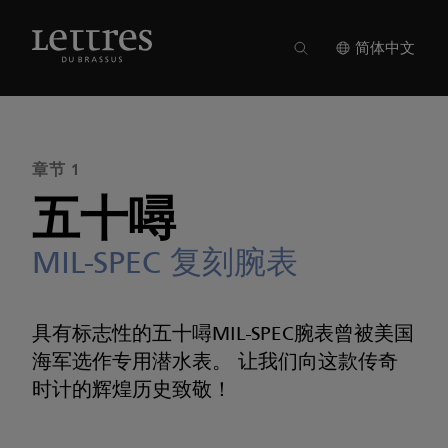
Skip
to
期刊 18
●
章节 1
main
简体中文
content
章节 1
五十噚
MIL-SPEC 复刻腕表
具有标志性的五十噚MIL-SPEC腕表曾被美国
海军选作专用潜水表。 让我们向这款传奇
时计的辉煌历史致敬！