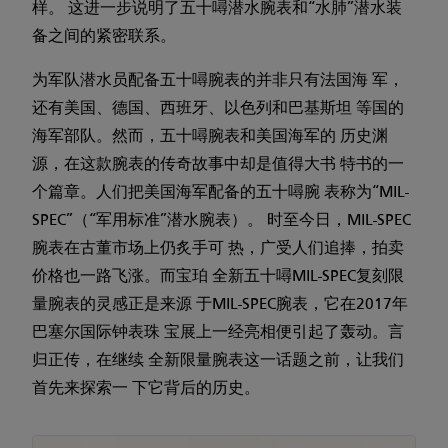
样。 这进一步说明了五十噚潜水腕表和“水肺”潜水装
备之间的紧密联系。
为军队潜水员配备五十噚腕表的并非只有法国海 军，
还有美国、德国、西班牙、以色列和巴基斯坦 等国的
海军部队。然而，五十噚腕表和美国海军的 历史渊
源，在这款腕表的传奇故事中却是值得大书 特书的一
个篇章。人们把美国海军配备的五十噚腕 表称为“MIL-
SPEC”（“军用标准”潜水腕表）。 时至今日，MIL-SPEC
腕表在古董市场上仍炙手可 热，广受人们追捧，拍卖
价格也一路飞涨。而宝珀 全新五十噚MIL-SPEC复刻限
量腕表的灵感正是来源 于MIL-SPEC腕表，它在2017年
巴塞尔国际钟表珠 宝展上一经亮相便引起了轰动。言
归正传，在继续 全新限量腕表这一话题之前，让我们
首先来探索一 下它背后的历史。