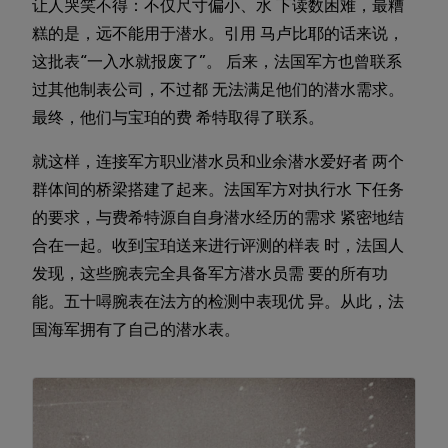
让人哭笑不得：不仅尺寸偏小、水 下读数困难，最糟
糕的是，远不能用于潜水。引用 马卢比耶的话来说，
这批表“一入水就报废了”。 后来，法国军方也曾联系
过其他制表公司，不过都 无法满足他们的潜水需求。
最终，他们与宝珀的费 希特取得了联系。
就这样，连接军方职业潜水员和业余潜水爱好者 两个
群体间的桥梁搭建了起来。法国军方对执行水 下任务
的要求，与费希特源自自身潜水经历的需求 紧密地结
合在一起。收到宝珀送来进行评测的样表 时，法国人
发现，这些腕表完全具备军方潜水员需 要的所有功
能。五十噚腕表在法方的检测中表现优 异。从此，法
国海军拥有了自己的潜水表。