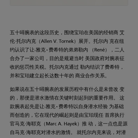
五十噚腕表的这段历史，围绕宝珀在美国的经销商 艾
伦·托尔内克（Allen V. Tornek）展开。托尔内 克在纽
约认识了让-雅克•费希特的弟弟勒内 （René），二人
合办了一家公司，目的是规避当时 美国政府对腕表征
收的惩罚性关税。托尔内克通过 勒内结识了费希特，
并和宝珀建立起长达数十年的 商业合作关系。
如果说在五十噚腕表的发展历程中有什么是未曾改 变
的，那便是潜水激情在关键时刻起到的重要作用。 这
款腕表起先是让-雅克•费希特以自身潜水经验 为基础
而创造的，它在现代的崛起则是由宝珀现任 首席执行
官马克·海耶克（Marc A. Hayek）推 动，这一点也是源
自马克·海耶克对潜水的激情。 就托尔内克来说，对潜