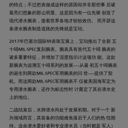
的特点；不过把表做成这样的原因却并非那些事 后诸
葛亮们想象的那么明显。这是因为有一位先驱 创造了
现代潜水腕表，接着世界各地才纷纷效仿。 而开辟这
条潜水腕表制造道路的先锋就是宝珀。
2017年巴塞尔国际钟表珠宝展上，宝珀推出了全新 五
十噚MIL-SPEC复刻腕表。腕表具有首代五十噚 腕表的
诸多重要特征，并增加了湿度指示计这项功 能。这款
新腕表为追溯五十噚系列的发展——从最 初五十噚腕表
的诞生到两款MIL-SPEC军用腕表的问 世——提供了契
机。而这两款MIL-SPEC军用腕表不 仅被美国海军定为
专用潜水腕表，还作为标志性时 计奠定了其在潜水史
上的地位。
二战结束后，水肺潜水尚处于发展初期。对于一个 新
兴领域而言，其装备的功能难免落后于人们的热 忱期
待。业余潜水爱好者和专业潜水员（当时都是 军人）