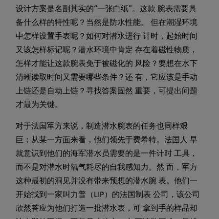
设计方案是名副其实的“一张白纸”。这款 腕表需要具
备什么样的特性呢？当然是防水性能。 但在潮湿环境
中怎样设置手表呢？如何对潜水进行 计时，起始时间
又该怎样标记呢？潜水环境中肯定 存在着磁性物质，
怎样才能让这款腕表免于被磁化的 风险？要想在水下
清晰读取时间又需要哪些条件？还 有，它应该是手动
上链还是自动上链？寻找答案固然 重要，可提出问题
才最为关键。
对于法国军方来说，制造潜水腕表的任务也同样艰
巨；从某一方面来看，他们领先于费希特。法国人 早
就意识到他们的海军潜水员需要的是一件计时 工具，
而不是对潜水时氧气耗尽的自我感知力。然 而，军方
这种最初的洞见并没有带来预想的潜水腕 表。他们一
开始找到一家叫力普（LIP）的法国制表 公司，该公司
欣然答应为他们打造一批潜水表，可 拿到手的样品却