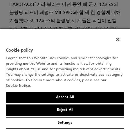
HARDTACK)”이라 불리는 미션 동안 해 군이 12피스의
블랑팡 피프티 패덤즈 MIL-SPEC과 함 께 한 경험에 대해
기술했다. 이 12피스의 블랑팡 시 계들은 작전이 진행
된 3~4개월 동안 꾸준히 착용한 것들이다. 작전을 묘사
한 보고서에서 이를 명백히 확 인할 수 있다.
“작전 동안 다이버들은 시계를 적극적으로 활용했고,
Cookie policy
시계는 잠수는 물론 지상에서의 험한 임무 동안 거친 충
I agree that this Website uses cookies and similar technologies for
providing me this Website and its functionalities, for obtaining
격에 노출되었다. 최대 잠수 깊이는 185피트지만 실 제
insights about its use and for providing me relevant advertisements.
많은 잠수가 150피트 근처 깊이에서 이루어졌다. 시계
You may change the settings to activate or deactivate each category
of cookies. To find out more about cookies, please see our
는 주로 스쿠버 다이빙에 사용되었는데, 여기에 서는 깊
Cookie Notice
.
이 때문에 타이밍이 극도로 중요했다.”
Accept All
Reject All
Settings