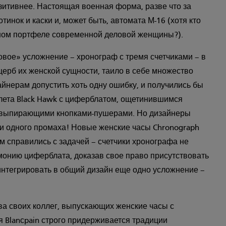
озитивнее. Настоящая военная форма, разве что за
инок и каски и, может быть, автомата М-16 (хотя кто
ьшом портфеле современной деловой женщины?).
вое» усложнение – хронограф с тремя счетчиками – в
щерб их женской сущности, таило в себе множество
айнерам допустить хоть одну ошибку, и получились бы
лета Black Hawk с циферблатом, ощетинившимся
и выпирающими кнопками-пушерами. Но дизайнеры
 ни одного промаха! Новые женские часы Chronograph
м справились с задачей – счетчики хронографа не
монию циферблата, доказав свое право присутствовать
 интегрировать в общий дизайн еще одно усложнение –
ва своих коллег, выпускающих женские часы с
 Blanсpain строго придерживается традиции