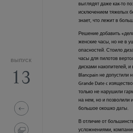
выглядят даже как-то п
исключением тяжелых бот
знает, что лежит в бол
Решение добавить «дело
женские часы, но не в у
опасностей. Стоило диз
часы для пилотов верто
ВЫПУСК
дисками накопителей, 
13
Blancpain не допустили
Grande Date c изящество
только не нарушили гар
на нем, но и позволили
большое окошко даты.
В отличие от большинст
усложнениями, компания