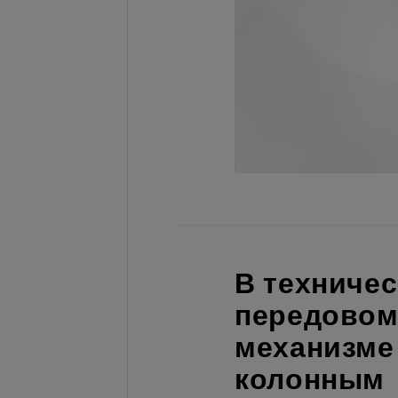
В техничес
передово
механизме
колонным