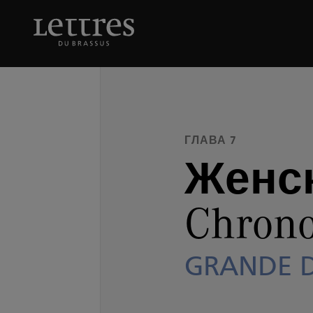
Skip
to
Женский Chronograp
main
content
ГЛАВА 7
Женс
Chron
GRANDE 