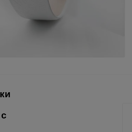
ки
м
 с