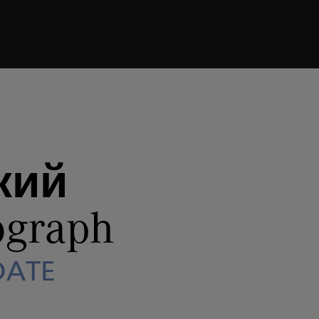
h
GRANDE DATE
кий
ograph
DATE