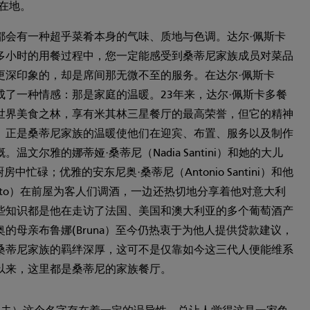
在地。
都会有一种超乎菜肴本身的气味、质地与色调。达尔·佩斯卡
多小时的用餐过程中，您一定能感受到桑蒂尼家族成员对菜品
更深印象的，却是席间那无微不至的服务。在达尔·佩斯卡
成了一种情感：那是家庭的温暖。23年来，达尔·佩斯卡多餐
世界美食之林，享有米其林三星餐厅的最高荣誉，但它的精神
。正是桑蒂尼家族的温暖使他们在迎宾、布置、服务以及制作
温文尔雅的娜蒂娅·桑蒂尼（Nadia Santini）和她的大儿
厨房中忙碌；优雅的安东尼奥·桑蒂尼（Antonio Santini）和他
erto）在前屋为客人们调酒，一边还热切地分享着他对意大利
些知识都是他在走访了法国、美国和澳大利亚的多个葡萄酒产
的母亲布鲁娜(Bruna）至今仍热衷于为他人提供贷款建议，
桑蒂尼家族的羁绊深厚，这可不是仅靠如今这三代人便能维系
以来，这里都是桑蒂尼的家族餐厅。