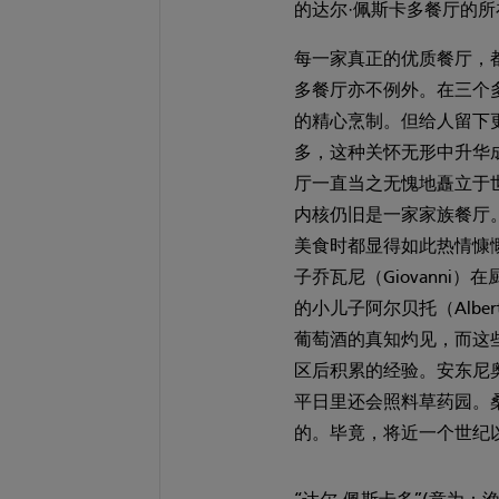
的达尔·佩斯卡多餐厅的所
每一家真正的优质餐厅，
多餐厅亦不例外。在三个
的精心烹制。但给人留下
多，这种关怀无形中升华
厅一直当之无愧地矗立于
内核仍旧是一家家族餐厅
美食时都显得如此热情慷慨。
子乔瓦尼（Giovanni）在
的小儿子阿尔贝托（Alb
葡萄酒的真知灼见，而这
区后积累的经验。安东尼奥
平日里还会照料草药园。
的。毕竟，将近一个世纪