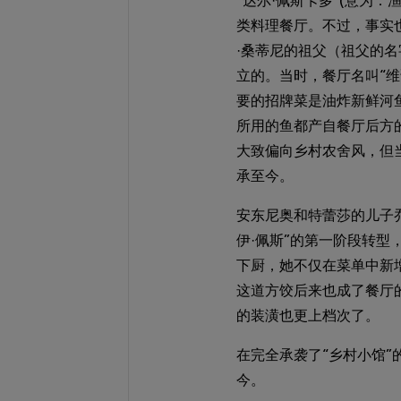
“达尔·佩斯卡多”(意为
类料理餐厅。不过，事实
·桑蒂尼的祖父（祖父的名字
立的。当时，餐厅名叫“维诺·
要的招牌菜是油炸新鲜河鱼
所用的鱼都产自餐厅后方
大致偏向乡村农舍风，但
承至今。
安东尼奥和特蕾莎的儿子
伊·佩斯”的第一阶段转
下厨，她不仅在菜单中新
这道方饺后来也成了餐厅
的装潢也更上档次了。
在完全承袭了“乡村小馆”
今。