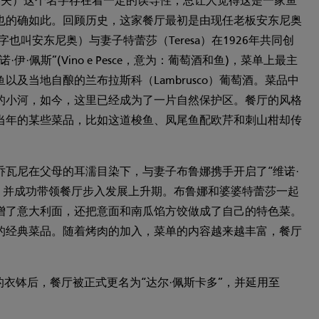
：渔夫）这个名字存在着一定的误导性，总让人觉得这是一家鱼
也的确如此。回顾历史，这家餐厅最初是由现任老板安东尼奥
也叫安东尼奥）与妻子特蕾莎（Teresa）在1926年共同创
伊·佩斯”(Vino e Pesce，意为：葡萄酒和鱼)，菜单上最主
以及当地自酿的兰布拉斯科（Lambrusco）葡萄酒。菜品中
的小河，如今，这里已经成为了一片自然保护区。餐厅的风格
当年的某些菜品，比如这道梭鱼、凤尾鱼配欧芹和刺山柑却传
乔瓦尼在父母的耳濡目染下，与妻子布鲁娜携手开启了“维诺·
型，并成功带领餐厅步入发展上升期。布鲁娜和婆婆特蕾莎一起
增了意大利面，还把意面和南瓜馅方饺做成了自己的特色菜。
的经典菜品。随着烤肉的加入，菜单的内容越来越丰富，餐厅
的衣钵后，餐厅被正式更名为“达尔·佩斯卡多”，并延用至