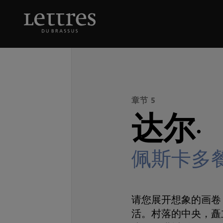
Skip
to
达尔·
佩斯卡多餐厅
main
content
章节 5
达尔·
佩斯卡多
请您展开想象的画卷
活。村落的中央，矗