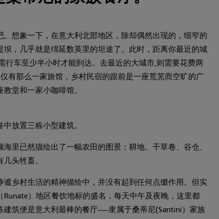
吧。想象一下，在意大利北部地区，除却偶然出现的，细窄的
堤坝，几乎就是绵延数英里的坦途了。此时，距离你最近的城
也需行车至少半小时才能到达。去最近的大城市,则需要花费两
，仅有那么一家旅馆，乡村民宿的跟前是一座荒芜而空旷的广
座教堂和一家小咖啡馆。
卷中放置三栋小型建筑。
脑海里已然描绘出了一幅农田的图景：耕地、干草卷、谷仓、
有几头牲畜。
静谧乡村生活的精神描绘中，并没有起到任何点缀作用。但实
Runate）地区餐饮地标的盛名，每天中午及夜晚，这里都
筑便是意大利最棒的餐厅——隶属于桑蒂尼(Santini）家族