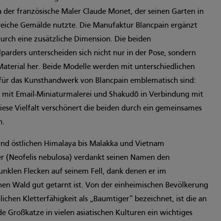
 der französische Maler Claude Monet, der seinen Garten in
lreiche Gemälde nutzte. Die Manufaktur Blancpain ergänzt
durch eine zusätzliche Dimension. Die beiden
parders unterscheiden sich nicht nur in der Pose, sondern
terial her. Beide Modelle werden mit unterschiedlichen
e für das Kunsthandwerk von Blancpain emblematisch sind:
 mit Email-Miniaturmalerei und Shakudō in Verbindung mit
iese Vielfalt verschönert die beiden durch ein gemeinsames
n.
und östlichen Himalaya bis Malakka und Vietnam
(Neofelis nebulosa) verdankt seinen Namen den
klen Flecken auf seinem Fell, dank denen er im
hen Wald gut getarnt ist. Von der einheimischen Bevölkerung
chen Kletterfähigkeit als „Baumtiger“ bezeichnet, ist die an
e Großkatze in vielen asiatischen Kulturen ein wichtiges