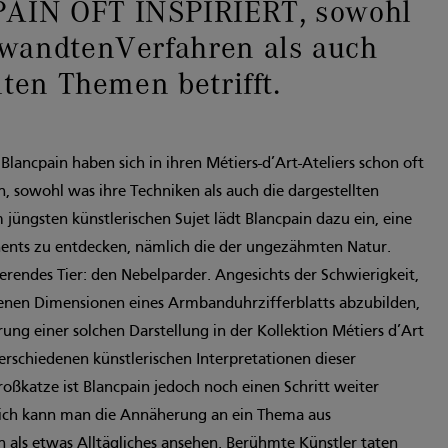
IN OFT INSPIRIERT, sowohl
wandtenVerfahren als auch
lten Themen betrifft.
ancpain haben sich in ihren Métiers-d’Art-Ateliers schon oft
en, sowohl was ihre Techniken als auch die dargestellten
 jüngsten künstlerischen Sujet lädt Blancpain dazu ein, eine
nents zu entdecken, nämlich die der ungezähmten Natur.
erendes Tier: den Nebelparder. Angesichts der Schwierigkeit,
denen Dimensionen eines Armbanduhrzifferblatts abzubilden,
ierung einer solchen Darstellung in der Kollektion Métiers d’Art
erschiedenen künstlerischen Interpretationen dieser
roßkatze ist Blancpain jedoch noch einen Schritt weiter
lich kann man die Annäherung an ein Thema aus
n als etwas Alltägliches ansehen. Berühmte Künstler taten