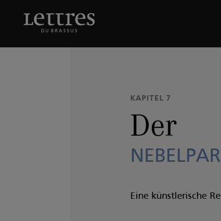
Skip
to
Der
NEBELPARDER
main
content
KAPITEL 7
Der
NEBELPA
Eine künstlerische R