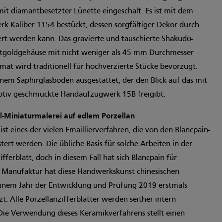
 diamantbesetzter Lünette eingeschalt. Es ist mit dem
 Kaliber 1154 bestückt, dessen sorgfältiger Dekor durch
t werden kann. Das gravierte und tauschierte Shakudō-
tgoldgehäuse mit nicht weniger als 45 mm Durchmesser
mat wird traditionell für hochverzierte Stücke bevorzugt.
einem Saphirglasboden ausgestattet, der den Blick auf das mit
tiv geschmückte Handaufzugwerk 15B freigibt.
l-Miniaturmalerei auf edlem Porzellan
ist eines der vielen Emaillierverfahren, die von den Blancpain-
rt werden. Die übliche Basis für solche Arbeiten in der
fferblatt, doch in diesem Fall hat sich Blancpain für
e Manufaktur hat diese Handwerkskunst chinesischen
einem Jahr der Entwicklung und Prüfung 2019 erstmals
t. Alle Porzellanzifferblätter werden seither intern
Die Verwendung dieses Keramikverfahrens stellt einen