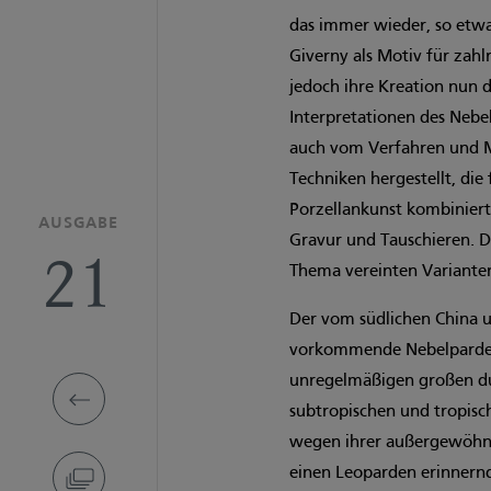
das immer wieder, so etwa
Giverny als Motiv für zah
jedoch ihre Kreation nun 
Interpretationen des Nebel
auch vom Verfahren und Ma
Techniken hergestellt, di
Porzellankunst kombiniert
AUSGABE
Gravur und Tauschieren. D
21
Thema vereinten Variante
Der vom südlichen China 
vorkommende Nebelparder 
unregelmäßigen großen dun
subtropischen und tropisc
wegen ihrer außergewöhnli
einen Leoparden erinnernd