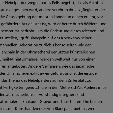
der Nebelparder wegen seines Fells begehrt, das als Attribut
atus angesehen wird, andere verehren ihn als „Begleiter der
die Gesetzgebung der meisten Länder, in denen er lebt, vor
 gefährdete Art gelistet ist, wird er heute durch Wilderei und
ebensraums bedroht. Um die Bedeutung dieses seltenen und
arzustellen, griff Blancpain auf das Know-how seiner
anuellen Dekoration zurück. Ebenso selten wie der
Blancpain in der Uhrmacherei genutzten künstlerischen
e Email-Miniaturmalerei, werden weltweit nur von einer
en angeboten. Andere Verfahren, wie das japanische
der Uhrmacherei exklusiv eingeführt und ist die einzige
m das Thema des Nebelparders auf dem Zifferblatt zu
 Fertigkeiten genutzt, die in den Métiers-d’Art-Ateliers in Le
er Uhrmacherkunst – vollständig integriert sind:
iaturmalerei, Shakudō, Gravur und Tauschieren. Die beiden
nens der Kunsthandwerker von Blancpain, bieten zwei