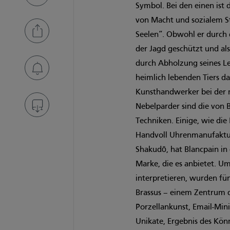
Symbol. Bei den einen ist 
von Macht und sozialem St
Seelen“. Obwohl er durch 
der Jagd geschützt und als
durch Abholzung seines L
heimlich lebenden Tiers d
Kunsthandwerker bei der m
Nebelparder sind die von 
Techniken. Einige, wie di
Handvoll Uhrenmanufaktur
Shakudō, hat Blancpain in 
Marke, die es anbietet. U
interpretieren, wurden fünf
Brassus – einem Zentrum d
Porzellankunst, Email-Min
Unikate, Ergebnis des Kön