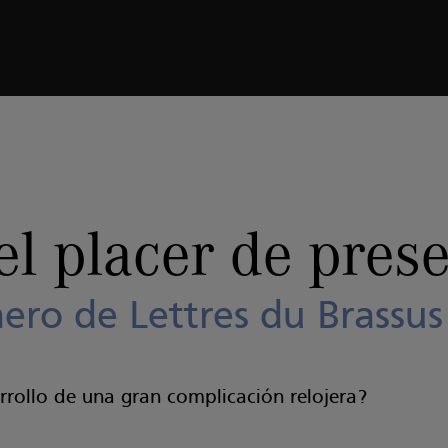
ntarle
el 14° número de Lettres du Brassus
el placer de prese
ero de Lettres du Brassus
rrollo de una gran complicación relojera?