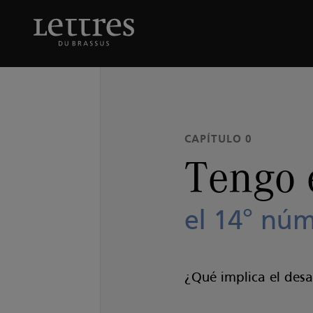
Skip
to
Tengo el placer de prese
main
content
CAPÍTULO 0
Tengo 
el 14° núm
¿Qué implica el desa