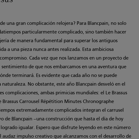
 de una gran complicación relojera? Para Blancpain, no solo
rdatiempos particularmente complicado, sino también hacer
lojería de manera fundamental para superar los antiguos
vida a una pieza nunca antes realizada. Esta ambiciosa
o compromiso. Cada vez que nos lanzamos en un proyecto de
el sentimiento de que nos embarcamos en una aventura que
ónde terminará. Es evidente que cada año no se puede
a naturaleza. No obstante, este año Blancpain desveló en el
es complicaciones, ambas primicias mundiales: el Le Brassus
Le Brassus Carrousel Répétition Minutes Chronographe
tiempos extremadamente complicados integran el carrusel
vo de Blancpain –una construcción que hasta el día de hoy
 logrado igualar. Espero que disfrute leyendo en este número
al audaz impulso creativo que alcanzamos con el desarrollo de