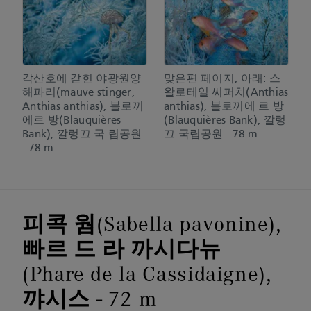
각산호에 갇힌 야광원양
맞은편 페이지, 아래: 스
해파리(mauve stinger,
왈로테일 씨퍼치(Anthias
Anthias anthias), 블로끼
anthias), 블로끼에 르 방
에르 방(Blauquières
(Blauquières Bank), 깔렁
Bank), 깔렁끄 국 립공원
끄 국립공원 - 78 m
- 78 m
피콕 웜(Sabella pavonine),
빠르 드 라 까시다뉴
(Phare de la Cassidaigne),
꺄시스 - 72 m