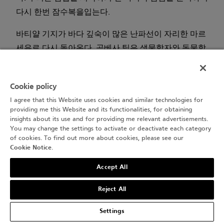
다시 한번 잠수복을입는다.
바티얄 기지가 바다 깊숙이 많은 난파선이 자리한 마르
세유로 다시 돌아온다. 곰베사 팀은 생물학자와 동물학
자로 이뤄져 있다. 그들은 고고학자가 아니지만 다음 탐
험에 서 포화 잠수 장비를 사용하게 될 듯하다. 많은 고
Cookie policy
고학자들이 100m 수심 속 나탈 (Natal) 화물선 혹은 포
I agree that this Website uses cookies and similar technologies for
르-뮤(Port-Miou) 암포라 부지에서 6시간 이상 머무는
providing me this Website and its functionalities, for obtaining
꿈을 꿀 것이다.
insights about its use and for providing me relevant advertisements.
You may change the settings to activate or deactivate each category
of cookies. To find out more about cookies, please see our
감압 전 마지막 잠수. 티볼트와 안토닌은 나와 몇 미터
Cookie Notice
.
떨어져 수면 팀을 위한 마지 막 퇴적물 샘플을 채집한
Accept All
다. 우리는 그 샘 플을 분석해 18가지 농약, 16가지 탄화
수 소, 17가지 금속, 41가지 발암 PCB 물질 등 공식 리스
Reject All
트 속 위험 물질을 검출해낸다. 그토록 깊은 바닷속에도
인간은 보이지 않 는 흔적을 남긴다.
Settings