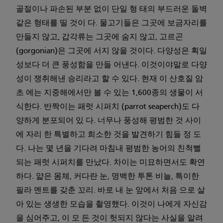
골절이나 파손된 부분 없이 단일 형 태의 부드러운 돌벽
같은 형태를 띨 것이 다. 물고기들은 그곳에 보금자리를
만들지 않고, 갑각류는 그곳에 숨지 않고, 고르곤
(gorgonian)은 그곳에 서지 않을 것이다. 다양성은 획일
성보다 더 큰 풍성함을 만들 어낸다. 이것이야말로 다양
성이 쟁취해낸 승리라고 할 수 있다. 현재 이 산호질 암
초 에는 지중해에서만 볼 수 있는 1,600종의 생물이 서
식한다. 반짝이는 패럿 시퍼치 (parrot seaperch)도 다
양하게 분포되어 있 다. 너무나 풍성해 평범한 것 사이
에 자리 한 특별하고 희소한 것을 발견하기 힘들 정 도
다. 나는 몇 년을 기다려 마침내 평범한 농어의 친척뻘
되는 패럿 시퍼치를 만났다. 차이는 미묘하면서도 확연
하다. 얇은 몸체, 커다란 눈, 명백한 투톤 비늘, 특이한
필라 멘트를 갖춘 꼬리. 바로 내 눈 앞에서 처음 으로 살
아 있는 생생한 모습을 촬영했다. 이것이 나에게 자신감
을 심어주고, 이 모 든 것이 헛되지 않다는 사실을 알려