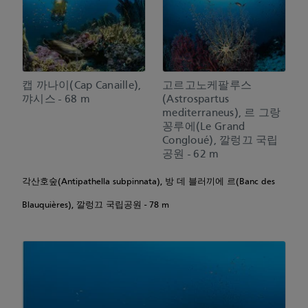
캡 까나이(Cap Canaille),
고르고노케팔루스
꺄시스 - 68 m
(Astrospartus
mediterraneus), 르 그랑
꽁루에(Le Grand
Congloué), 깔렁끄 국립
공원 - 62 m
각산호숲(Antipathella subpinnata), 방 데 블러끼에 르(Banc des
Blauquières), 깔렁끄 국립공원 - 78 m