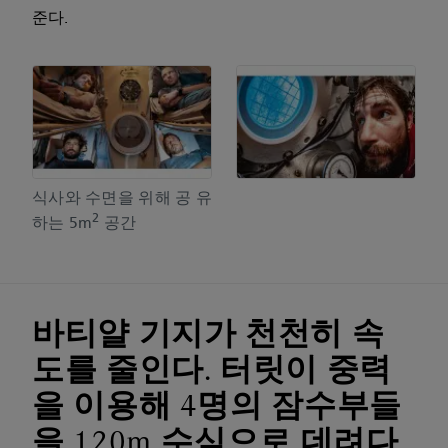
준다.
식사와 수면을 위해 공 유
2
하는 5m
공간
바티얄 기지가 천천히 속
도를 줄인다. 터릿이 중력
을 이용해 4명의 잠수부들
을 120m 수심으로 데려다