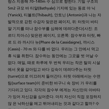
랑스 지중해 70~140m 수 심으로 향한다. 기밀 구조의
5m2 규모 바 티얄(Bathyale) 기지에 있는 동료 야 닉
(Yanick), 티볼트(Thibault), 안토닌 (Antonin)과 나는 자
발적으로 갇힌 수감자 맞은편 페이지, 위: 터릿이 바티
얄 기지를 떠나 잠수부를 심해에 데려다준다(사진: 조
르디 치아스) 맞은편 페이지, 오른쪽: 잠수부와 터릿, 빠
르 드 라 까시다 뉴(Phare de la Cassidaigne), 꺄시스
(Cassis) - 70 m 와 다를 바 없다. 우리는 그 안에서 먹고
휴 식을 취한다. 잠수하는 동안에는 그곳을 벗 어날 수
없다. 매일, 때로 하루에 두 번씩 우리는 작은 탈의 시설
에서 옷을 갈아입고 바다 깊숙이 데려다주는 터릿
(turret)으로 미끄러져 들어간다. 터릿 아래에서는 수면
팀(surface team)이 준비한 바구니 속 장비 가 우리를
기다리고 있다. 각각의 잠수부 에게는 자신만의 아바타
가 있어 자신감을 심어준다. 마치 자신이 직접 포장하지
않 은 낙하산을 메고 뛰어내리는 것과 같다고 할까? 수