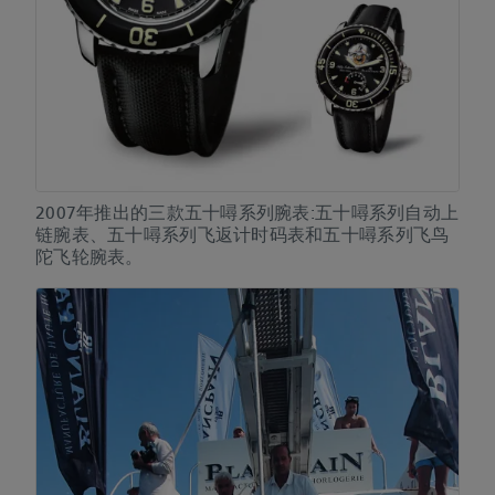
2007年推出的三款五十噚系列腕表:五十噚系列自动上
链腕表、五十噚系列飞返计时码表和五十噚系列飞鸟
陀飞轮腕表。