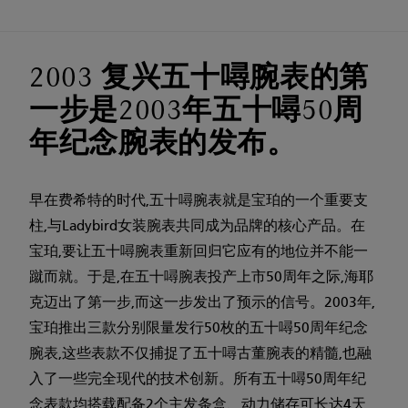
2003 复兴五十噚腕表的第
一步是2003年五十噚50周
年纪念腕表的发布。
早在费希特的时代,五十噚腕表就是宝珀的一个重要支
柱,与Ladybird女装腕表共同成为品牌的核心产品。在
宝珀,要让五十噚腕表重新回归它应有的地位并不能一
蹴而就。于是,在五十噚腕表投产上市50周年之际,海耶
克迈出了第一步,而这一步发出了预示的信号。2003年,
宝珀推出三款分别限量发行50枚的五十噚50周年纪念
腕表,这些表款不仅捕捉了五十噚古董腕表的精髓,也融
入了一些完全现代的技术创新。所有五十噚50周年纪
念表款均搭载配备2个主发条盒、动力储存可长达4天