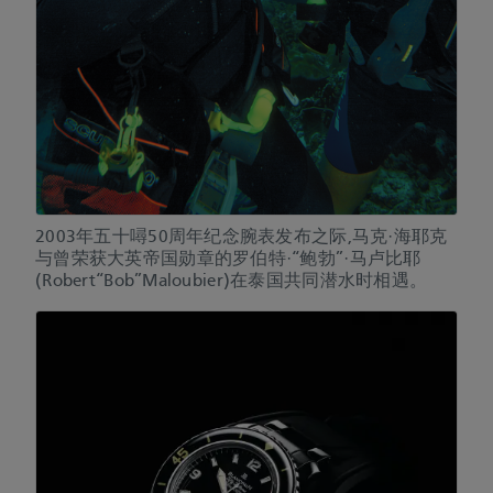
2003年五十噚50周年纪念腕表发布之际,马克·海耶克
与曾荣获大英帝国勋章的罗伯特·“鲍勃”·马卢比耶
(Robert“Bob”Maloubier)在泰国共同潜水时相遇。