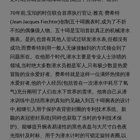
70年前,宝珀的时任联合首席执行官让-雅克·费希特
(Jean-Jacques Fiechter)创制五十噚腕表时,成为了不折
不扣的偶像级人物。五十噚是宝珀首款真正的机械潜水
腕表。是的,也曾有其他人尝试过研发潜水表,但都没有
成功;而费希特则用一般人无缘接触到的方式领会到了
问题所在。在他那个时代,潜水主要是专业人士涉猎的
领域,当时绝大多数潜水员都是军人,只有极少数是热爱
冒险的业余爱好者。费希特就是这样一位满怀热情的潜
水爱好者,他的个人经历(包括曾在一次潜水中耗尽了氧
气)充分阐明了人们在水下世界的需求。他将自己从潜
水训练中总结而来的真知灼见融入到五十噚腕表的设计
中,相继引入用于保护表背密封圈的专利技术系统、新
颖的表冠密封系统(同样也获取了当时的专利技术保
护)、能够提升腕表易读性的黑色表盘与大尺寸白色夜
光指针及时标、用于为潜水计时的可锁定旋转表圈,以