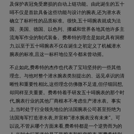
及保护表冠免受磨损的自动上链功能。由此诞生的五十
噚不仅是首款具备这些功能与设计的腕表,还为潜水表
确立了标杆性的品质标准。很快,五十噚腕表就成为法
国、美国、德国、以色列、挪威和世界各地其他许多主
流海军作业的制式装备。费希特的理念是如此具有洞察
力,以至于五十噚腕表不仅在诞生之初定义了机械潜水
腕表的标准,且这一标杆地位至今都未曾动摇。
不止如此,费希特的杰作也代表了宝珀坚持的一些其他
理念。与他对整个潜水腕表类别提出的、远见卓识的清
晰性和重要性相比,这些理念仿佛微不足道,但仔细回想,
却同样至关重要。费希特着手研发五十噚腕表的那个时
代,腕表行业的其他厂商根本不考虑生产潜水表。事实
上,当时处于行业领先地位的法国腕表公司甚至拒绝为
法国海军打造潜水表,并宣称“潜水腕表没有未来”。可
以说,不管从哪个方面来看,费希特都是一个逆势而为的