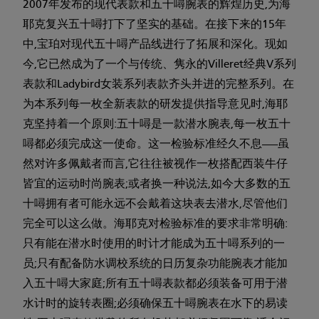
2007年发布的现代表款和五十噚腕表的辉煌历史,为海
耶克复兴五十噚打下了坚实的基础。在接下来的15年
中,宝珀对现代五十噚产品线进行了拓展和深化。现如
今,它已然成为了一个与传统、隽永的Villeret经典V系列
表款和Ladybird女装系列表款齐头并进的完整系列。在
为本系列每一枚全新表款的研发提供指导意见时,海耶
克坚持着一个原则:五十噚是一款潜水腕表,每一枚五十
噚都必须完成这一使命。这一检验标准经久不息——虽
然对许多佩戴者而言,它往往被视作一枚搭配西装牛仔
皆宜的运动时尚腕表;或者换一种说法,如今大多数的五
十噚拥有者可能永远不会戴着这块表去潜水,尽管他们
完全可以这么做。海耶克对检验标准的要求非常明确:
只有能在潜水时使用的时计才能成为五十噚系列的一
员;只有配备防水调校系统的日历复杂功能腕表才能加
入五十噚大家庭;所有五十噚表款都必须装备可用于潜
水计时的旋转表圈;必须确保五十噚腕表在水下的易读