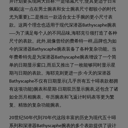
并计划要实现两大目标:一是缩减尺寸,使其更适于日常
佩戴(这一点在男士腕表和女士腕表尺寸都较小的时代
尤为重要);二是推出一款适合女士手腕的更小尺寸表
款。这两个理念也适用于现代深潜器Bathyscaphe腕表
——为了满足每个人的不同品味,海耶克引领打造了各种
尺寸的表款。此外,就像曾经的费希特一样,品牌也为如
今的深潜器Bathyscaphe腕表装备了各种复杂功能。当
年费希特先是为深潜器Bathyscaphe腕表增设了一个简
单的日期显示窗口,而后又推出了一枚能够同时显示星
期与日期的表款。海耶克则更进一步:今天的深潜器
Bathyscaphe不仅有日期显示(几乎所有五十噚表款都拥
有这项功能)腕表和星期-日期双历显示腕表,还包含了诸
如全历月相腕表、年历腕表和飞返计时码表等更为繁
复、精致的复杂功能腕表。
20世纪50年代到70年代这段丰富的历史为现代五十噚
系列和深潜器Bathyscaphe腕表的多个表款提供了设计