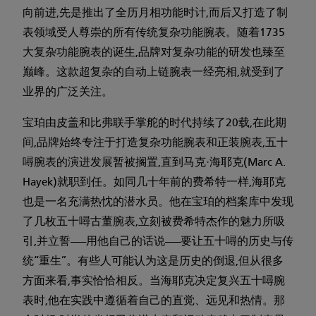
向前进,先是推出了全历月相功能时计,而后又打造了制
表领域受人尊崇的所有传统复杂功能腕表。随着1735
大复杂功能腕表的诞生,品牌对复杂功能的研发也臻至
巅峰。这款超复杂的自动上链腕表一经亮相,就受到了
业界的广泛关注。
宝珀由皮盖和比弗联手掌舵的时代持续了20载,在此期
间,品牌始终专注于打造复杂功能腕表和正装腕表,五十
噚腕表的演进发展暂被搁置,直到马克·海耶克(Marc A.
Hayek)就职到任。如同几十年前的费希特一样,海耶克
也是一名充满热忱的潜水员。他在宝珀的档案库中发现
了几枚五十噚古董腕表,立刻被费希特杰作的魅力所吸
引,并立誓——用他自己的话说——要让五十噚的历史与传
统“重生”。有些人可能认为这是历史的倒退,但从很多
方面来看,事实恰恰相反。当海耶克决定复兴五十噚腕
表时,他在实践中遵循着自己的直觉、远见和热情。那