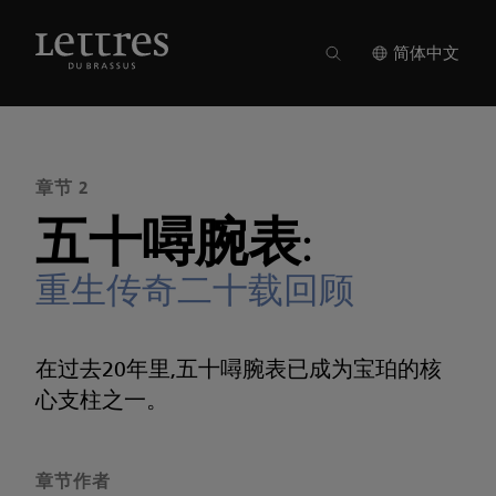
Skip
to
期刊 22
●
章节 2
main
简体中文
content
章节 2
五十噚腕表:
重生传奇二十载回顾
在过去20年里,五十噚腕表已成为宝珀的核
心支柱之一。
章节作者