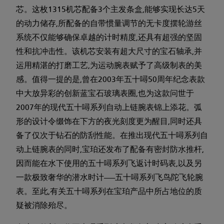
芯。这枚1315机芯配备3个主发条盒,能够实现长达5天
的动力储存,所配备的自带惯量调节的无卡度摆轮游丝
系统不仅能够确保卓越的计时精度,还具有超强的坚固
性和抗冲击性。该机芯安装有超大尺寸的宝石轴承,并
运用精湛的打磨工艺,为运动腕表赋予了高级制表的美
感。值得一提的是,曾在2003年五十噚50周年纪念表款
中大放异彩的创新蓝宝石玻璃表圈,也为这款问世于
2007年的现代五十噚系列自动上链腕表锦上添花。弧
形的设计令缀饰在下方的夜光刻度更为醒目,同时还具
备了仅次于钻石的防刮性能。在推出现代五十噚系列自
动上链腕表的同时,宝珀还发布了配备有密封防水推杆,
因而能在水下使用的五十噚系列飞返计时码表,以及另
一款极致奢华的潜水时计——五十噚系列飞鸟陀飞轮腕
表。至此,有关五十噚系列在宝珀产品中所占地位的质
疑被消除殆尽。