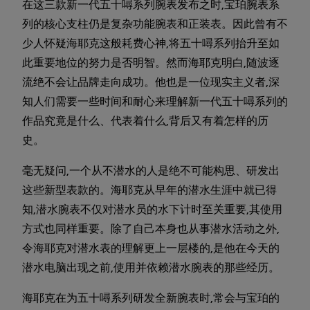
在这三款新一代五十噚系列腕表发布之时,宝珀腕表系
列的核心支柱仍是复杂功能腕表和正装表。因此曾有不
少人怀疑海耶克这般耗费心神,将五十噚系列抬升至如
此重要地位的努力是否明智。然而海耶克明白,随波逐
流绝不会让品牌走向成功。他也是一位现实主义者,深
知人们需要一些时间和耐心来理解新一代五十噚系列的
作品究竟是什么、代表着什么,背后又有着怎样的历
史。
毫无疑问,一个从不潜水的人是绝不可能构思、研发出
这些新型表款的。海耶克从早年的潜水生涯中就已得
知,潜水腕表不仅对潜水员的水下计时至关重要,其使用
方式也同样重要。除了自己本身也从事潜水活动之外,
令海耶克对潜水表的理解更上一层楼的,是他在今天的
潜水电脑出现之前,使用并依赖潜水腕表的那些经历。
海耶克在为五十噚系列研发全新腕表时,常会与宝珀的