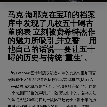
马克·海耶克在宝珀的档案
库中发现了几枚五十噚古
董腕表,立刻被费希特杰作
的魅力所吸引,并立誓——用
他自己的话说——要让五十
噚的历史与传统“重生”。
Fifty Fathoms五十噚腕表最近20年的发展对宝珀而言
意味着什么?用品牌首席执行官马克·海耶克(Marc A.
Hayek)的话来说就是,“它们让宝珀变得完整了”。这是
一个大胆而郑重的声明,并非随便说出来的。若将关注
的焦点从这20年切换到一段比它还要长上数十年的历
史时期,你就会发现海耶克的观点十分清晰、透彻。