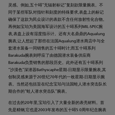
灵感。例如,五十噚“无辐射标记”复刻款限量腕表。不
同于某些军队对指针和刻度的特殊要求,表盘上的标记
确保了这款为民众设计的表款不含任何放射性化合物。
再例如宝珀为美国海军设计的五十噚系列MIL-SPEC腕
表,表盘上设有湿度指示计。还有大名鼎鼎的Aqualung
腕表,让人想起了那些在法国Aqualung潜水商店中与全
套潜水装备一同销售的五十噚时计;而五十噚系列
Barakuda腕表则呼应了由德国潜水装备供应商
Barakuda负责销售的那段历史。此外还有五十噚系列
“沙漠色”深潜器Bathyscaphe星期-日期显示限量腕表,其
创制灵感来源于20世纪70年代的一枚星期-日期显示腕
表。当然还包括旨在纪念宝珀与法国蛙人潜水突击队长
期合作的“蛙人潜水突击队”腕表。
在过去的20年里,宝珀引入了大量全新的表壳材料。首
先是精钢,它也是2003年发布的五十噚5 0周年纪念腕表