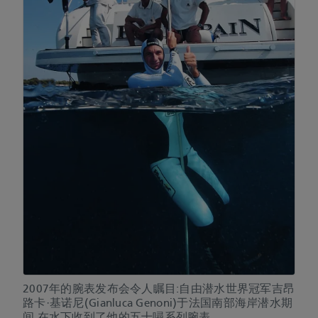
2007年的腕表发布会令人瞩目:自由潜水世界冠军吉昂
路卡·基诺尼(Gianluca Genoni)于法国南部海岸潜水期
间,在水下收到了他的五十噚系列腕表。