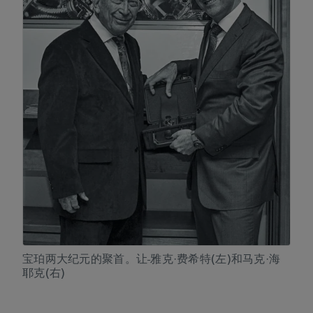
宝珀两大纪元的聚首。让-雅克·费希特(左)和马克·海
耶克(右)