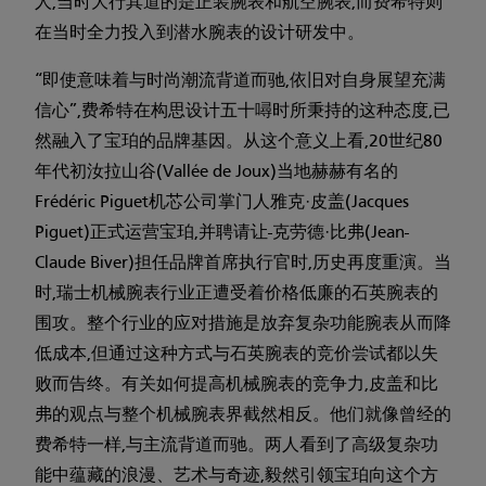
人,当时大行其道的是正装腕表和航空腕表,而费希特则
在当时全力投入到潜水腕表的设计研发中。
“即使意味着与时尚潮流背道而驰,依旧对自身展望充满
信心”,费希特在构思设计五十噚时所秉持的这种态度,已
然融入了宝珀的品牌基因。从这个意义上看,20世纪80
年代初汝拉山谷(Vallée de Joux)当地赫赫有名的
Frédéric Piguet机芯公司掌门人雅克·皮盖(Jacques
Piguet)正式运营宝珀,并聘请让-克劳德·比弗(Jean-
Claude Biver)担任品牌首席执行官时,历史再度重演。当
时,瑞士机械腕表行业正遭受着价格低廉的石英腕表的
围攻。整个行业的应对措施是放弃复杂功能腕表从而降
低成本,但通过这种方式与石英腕表的竞价尝试都以失
败而告终。有关如何提高机械腕表的竞争力,皮盖和比
弗的观点与整个机械腕表界截然相反。他们就像曾经的
费希特一样,与主流背道而驰。两人看到了高级复杂功
能中蕴藏的浪漫、艺术与奇迹,毅然引领宝珀向这个方