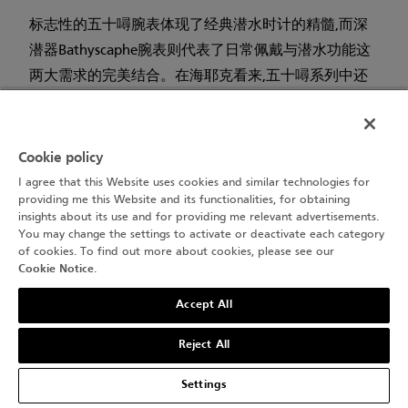
标志性的五十噚腕表体现了经典潜水时计的精髓,而深
潜器Bathyscaphe腕表则代表了日常佩戴与潜水功能这
两大需求的完美结合。在海耶克看来,五十噚系列中还
需再增设一个分支——一组为技术含量极高的技术极限
潜水而设计的腕表。这一分支的首款代表作是2009年
发布的五十噚系列500噚腕表。凭借格外坚固的钛合金
Cookie policy
表壳、超厚的蓝宝石玻璃表镜以及实用的排氦气阀门,
I agree that this Website uses cookies and similar technologies for
providing me this Website and its functionalities, for obtaining
五十噚系列500噚腕表的防水深度可达1000米。而第二
insights about its use and for providing me relevant advertisements.
款代表作——五十噚系列X噚机械测深腕表在性能方面更
You may change the settings to activate or deactivate each category
of cookies. To find out more about cookies, please see our
具雄心,它集结了许多纯机械潜水腕表前所未见的功
Cookie Notice
.
能。这款腕表所搭载的机芯采用了尖端科技,
Accept All
Reject All
Settings