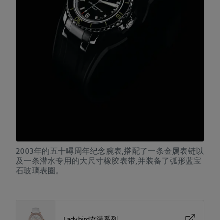
2003年的五十噚周年纪念腕表,搭配了一条金属表链以
及一条潜水专用的大尺寸橡胶表带,并装备了弧形蓝宝
石玻璃表圈。
Ladybird女装系列