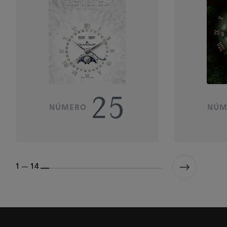
25
NÚMERO
NÚM
1 --- 14