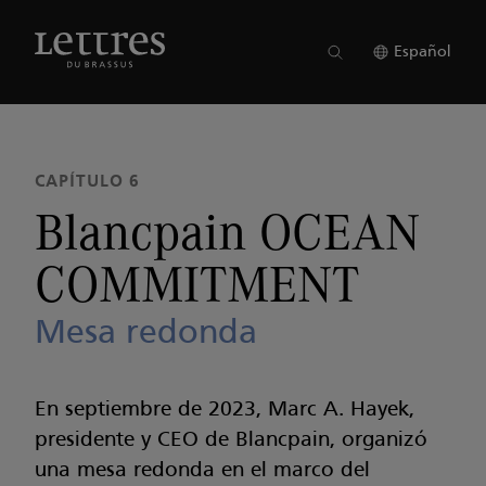
Skip
to
NÚMERO 24
●
CAPÍTULO 6
main
Español
content
CAPÍTULO 6
Blancpain OCEAN
COMMITMENT
Mesa redonda
En septiembre de 2023, Marc A. Hayek,
presidente y CEO de Blancpain, organizó
una mesa redonda en el marco del